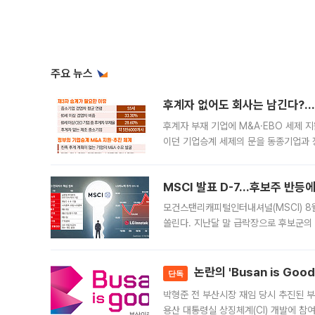
주요 뉴스
후계자 없어도 회사는 남긴다?…‘
후계자 부재 기업에 M&A·EBO 세제 
이던 기업승계 세제의 문을 동종기업과 
대신 M&A나 임직원 인수(EBO)를 통
늘
MSCI 발표 D-7…후보주 반등
모건스탠리캐피털인터내셔널(MSCI) 8
쏠린다. 지난달 말 급락장으로 후보군의
가능성과 지수 추종 자금 유입 기대가 
논란의 'Busan is Go
단독
박형준 전 부산시장 재임 당시 추진된 부산
용산 대통령실 상징체계(CI) 개발에 참