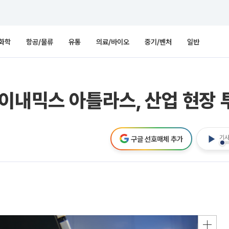
화학
항공/물류
유통
의료/바이오
중기/벤처
일반
이내믹스 아틀라스, 산업 현장 투
기사
구글 선호매체 추가