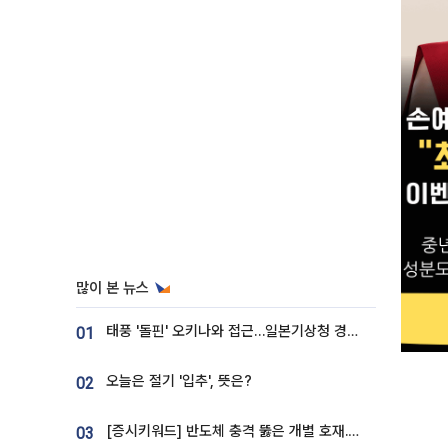
많이 본 뉴스
태풍 '돌핀' 오키나와 접근…일본기상청 경로 업데이트
01
오늘은 절기 '입추', 뜻은?
02
[증시키워드] 반도체 충격 뚫은 개별 호재...포스코퓨처엠·에코프로·한화솔루션 '눈길'
03