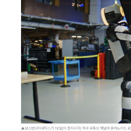
▲보스턴다이내믹스가 18일(미 현지시각) 자사 유튜브 채널에 휴머노이드 로봇