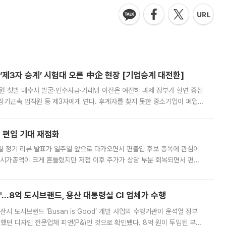
제3자 승계’ 시험대 오른 中企 현장 [기업승계 대전환]
지원 첫발 매수자 발굴·인수자금·거래망 이전은 여전히 과제 정부가 혈연 중심
장기근속 임직원 등 제3자에게 연다. 후계자를 찾지 못한 중소기업이 폐업
해 기술과 일자리를 남기도록 하겠다는 취지다. 다만 세금 감면만으로 거래를
에 편입 기대 재점화
월 정기 리뷰 발표가 일주일 앞으로 다가오면서 편출입 후보 종목에 관심이
 시가총액이 크게 흔들렸지만 저점 이후 주가가 상당 부분 회복되면서 편입
다시 부각되고 있다. 7일 금융투자업계에 따르면 MSCI는 한국시간으로 오는
od'…8억 도시브랜드, 용산 대통령실 CI 업체가 수행
시 도시브랜드 ‘Busan is Good’ 개발 사업의 수행기관이 윤석열 정부
여했던 디자인 전문업체 피앤(P&)인 것으로 확인됐다. 8억 원이 투입된 부산