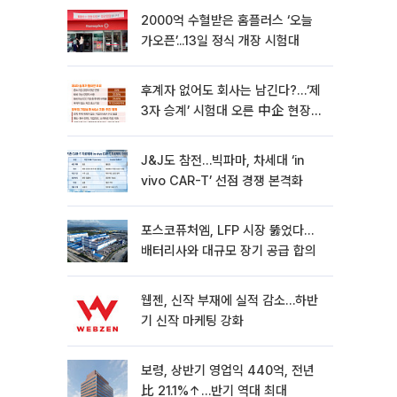
2000억 수혈받은 홈플러스 ‘오늘
가오픈’...13일 정식 개장 시험대
후계자 없어도 회사는 남긴다?…‘제
3자 승계’ 시험대 오른 中企 현장
[기업승계 대전환]
J&J도 참전…빅파마, 차세대 ‘in
vivo CAR-T’ 선점 경쟁 본격화
포스코퓨처엠, LFP 시장 뚫었다…
배터리사와 대규모 장기 공급 합의
웹젠, 신작 부재에 실적 감소…하반
기 신작 마케팅 강화
보령, 상반기 영업익 440억, 전년
比 21.1%↑…반기 역대 최대