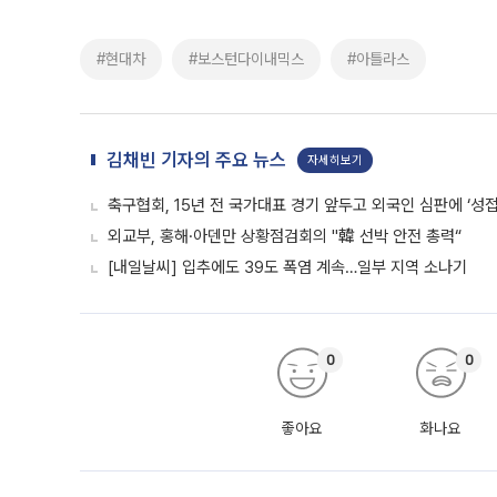
#현대차
#보스턴다이내믹스
#아틀라스
김채빈 기자의 주요 뉴스
자세히보기
축구협회, 15년 전 국가대표 경기 앞두고 외국인 심판에 ‘성접
외교부, 홍해·아덴만 상황점검회의 "韓 선박 안전 총력“
[내일날씨] 입추에도 39도 폭염 계속…일부 지역 소나기
0
0
좋아요
화나요