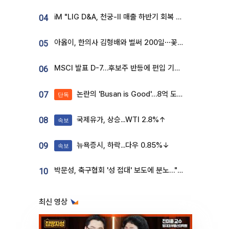
iM "LIG D&A, 천궁-II 매출 하반기 회복 전망…방산 톱픽 유지"
04
아옳이, 한의사 김형배와 벌써 200일⋯꽃다발 들고 "프러포즈 아냐"
05
MSCI 발표 D-7…후보주 반등에 편입 기대 재점화
06
논란의 'Busan is Good'…8억 도시브랜드, 용산 대통령실 CI 업체가 수행
07
단독
국제유가, 상승...WTI 2.8%↑
08
속보
뉴욕증시, 하락...다우 0.85%↓
09
속보
박문성, 축구협회 '성 접대' 보도에 분노…"다 말아먹으려고 작정했나"
10
최신 영상