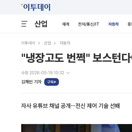
산업
재계
전자/통신/IT
자동차
중
이투데이
산업
자동차
"냉장고도 번쩍" 보스턴다
수정 2026-05-19 10:32
김채빈 기자
구독
자사 유튜브 채널 공개⋯전신 제어 기술 선봬