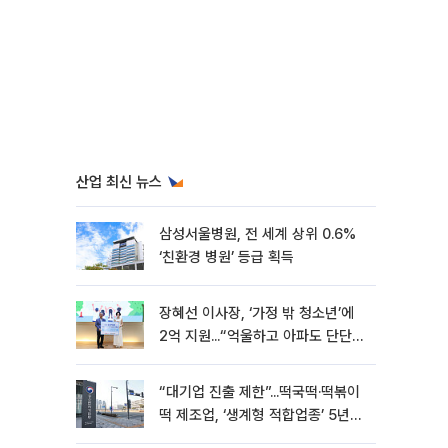
산업 최신 뉴스
삼성서울병원, 전 세계 상위 0.6%
‘친환경 병원’ 등급 획득
장혜선 이사장, ‘가정 밖 청소년’에
2억 지원...“억울하고 아파도 단단해
지길”[현장]
“대기업 진출 제한”...떡국떡·떡볶이
떡 제조업, ‘생계형 적합업종’ 5년
연장