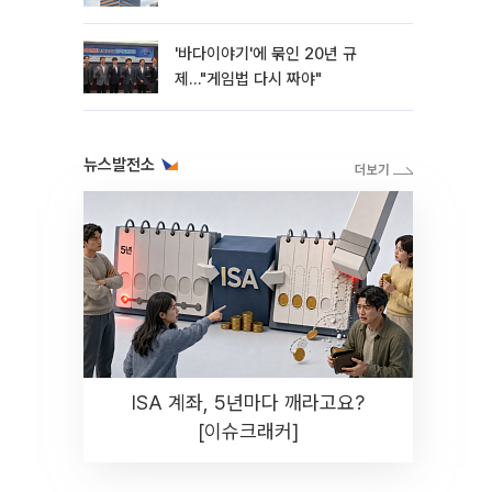
'바다이야기'에 묶인 20년 규
제…"게임법 다시 짜야"
뉴스발전소
ISA 계좌, 5년마다 깨라고요?
[이슈크래커]