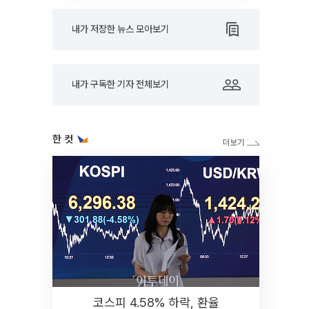
내가 저장한 뉴스 모아보기
내가 구독한 기자 전체보기
한 컷
코스피 4.58% 하락, 환율