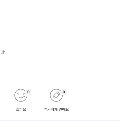
대’
0
0
슬퍼요
추가취재 원해요