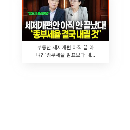
부동산 세제개편 아직 끝 아
냐? "종부세율 발표보다 내릴
것" 장기거주·양도세 전망 I 집
땅지성 I 김인만, 진미윤