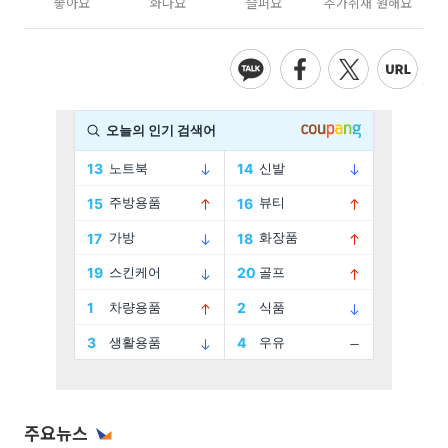
좋아요
화나요
슬퍼요
추가취재 원해요
주요뉴스