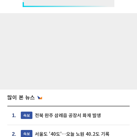
많이 본 뉴스
전북 완주 삼례읍 공장서 화재 발생
속보
1.
서울도 '40도'…오늘 노원 40.2도 기록
속보
2.