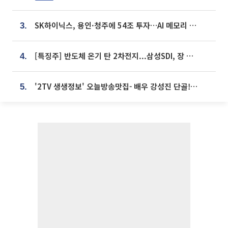
SK하이닉스, 용인·청주에 54조 투자…AI 메모리 생산기지 키운다
3.
[특징주] 반도체 온기 탄 2차전지...삼성SDI, 장 초반 7% 넘게 껑충
4.
'2TV 생생정보' 오늘방송맛집- 배우 강성진 단골! 쌀국수ㆍ푸팟퐁 커리 맛집 '블○○○'
5.