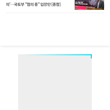
의'⋯국토부 "협의 중" 입장만 [종합]