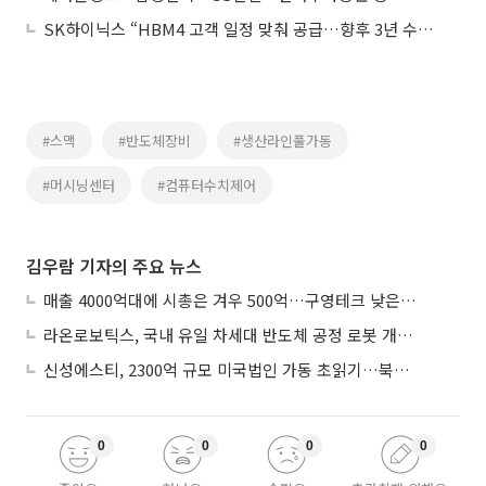
SK하이닉스 “HBM4 고객 일정 맞춰 공급…향후 3년 수요 캐파 상회”
#스맥
#반도체장비
#생산라인풀가동
#머시닝센터
#컴퓨터수치제어
김우람 기자의 주요 뉴스
매출 4000억대에 시총은 겨우 500억…구영테크 낮은 몸값에 저가 승계 마무리
라온로보틱스, 국내 유일 차세대 반도체 공정 로봇 개발 ‘고객사 테스트 진행’
신성에스티, 2300억 규모 미국법인 가동 초읽기…북미 ESS 공략 본격화
0
0
0
0