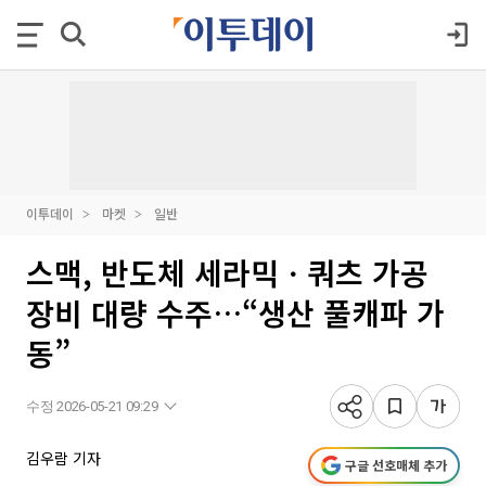
이투데이
마켓
일반
스맥, 반도체 세라믹ㆍ쿼츠 가공
장비 대량 수주…“생산 풀캐파 가
동”
수정 2026-05-21 09:29
김우람 기자
구글 선호매체 추가