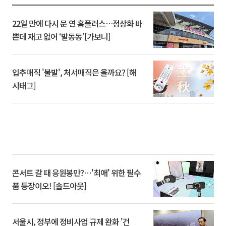
22일 만에 다시 문 연 홈플러스…정상화 바
쁜데 재고 없어 ‘발동동’[가보니]
입추매직 '불발', 처서매직은 올까요? [해
시태그]
콘서트 갈 때 응원봉만?⋯'최애' 위한 필수
품 등장이오! [솔드아웃]
서울시, 정부에 정비사업 규제 완화 '건