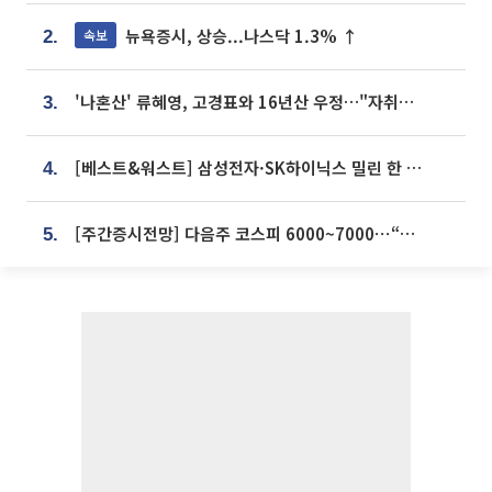
뉴욕증시, 상승...나스닥 1.3% ↑
속보
2.
'나혼산' 류혜영, 고경표와 16년산 우정…"자취방서 부모님과 마주쳐"
3.
[베스트&워스트] 삼성전자·SK하이닉스 밀린 한 주…상상인증권은 85% 급등
4.
[주간증시전망] 다음주 코스피 6000~7000⋯“外人 수급은 정책이 변수”
5.