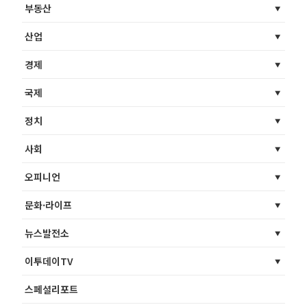
부동산
산업
경제
국제
정치
사회
오피니언
문화·라이프
뉴스발전소
이투데이TV
스페셜리포트