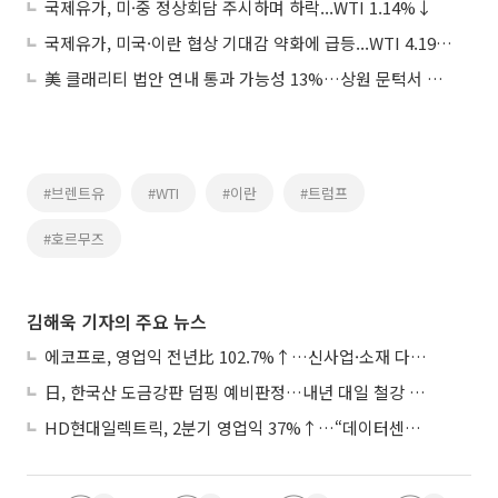
국제유가, 미·중 정상회담 주시하며 하락...WTI 1.14%↓
국제유가, 미국·이란 협상 기대감 약화에 급등...WTI 4.19%↑
美 클래리티 법안 연내 통과 가능성 13%…상원 문턱서 제동
#브렌트유
#WTI
#이란
#트럼프
#호르무즈
김해욱 기자의 주요 뉴스
에코프로, 영업익 전년比 102.7%↑…신사업·소재 다각화 박차
日, 한국산 도금강판 덤핑 예비판정…내년 대일 철강 수출 ‘빨간불’
HD현대일렉트릭, 2분기 영업익 37%↑…“데이터센터 사업, 새로운 성장 축”