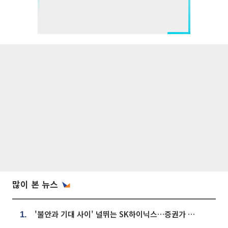
많이 본 뉴스
'불안과 기대 사이' 널뛰는 SK하이닉스…증권가 "HBM4·LTA 기반 펀터멘털 견고"
1.