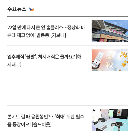
주요뉴스
22일 만에 다시 문 연 홈플러스…정상화 바
쁜데 재고 없어 ‘발동동’[가보니]
입추매직 '불발', 처서매직은 올까요? [해
시태그]
콘서트 갈 때 응원봉만?⋯'최애' 위한 필수
품 등장이오! [솔드아웃]