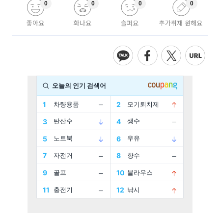
0
0
0
0
좋아요
화나요
슬퍼요
추가취재 원해요