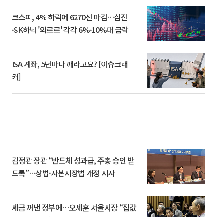
코스피, 4% 하락에 6270선 마감…삼전
·SK하닉 '와르르' 각각 6%·10%대 급락
ISA 계좌, 5년마다 깨라고요? [이슈크래
커]
김정관 장관 “반도체 성과급, 주총 승인 받
도록”…상법·자본시장법 개정 시사
세금 꺼낸 정부에…오세훈 서울시장 “집값