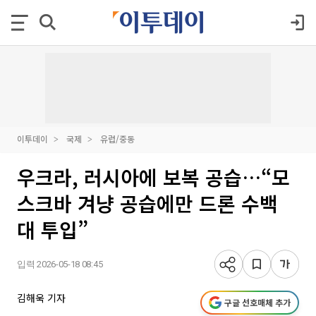
이투데이
국제
유럽/중동
우크라, 러시아에 보복 공습…“모
스크바 겨냥 공습에만 드론 수백
대 투입”
입력 2026-05-18 08:45
김해욱 기자
구글 선호매체 추가