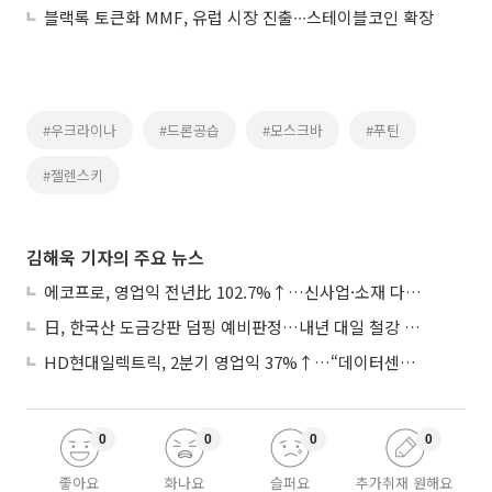
블랙록 토큰화 MMF, 유럽 시장 진출∙∙∙스테이블코인 확장
#우크라이나
#드론공습
#모스크바
#푸틴
#젤렌스키
김해욱 기자의 주요 뉴스
에코프로, 영업익 전년比 102.7%↑…신사업·소재 다각화 박차
日, 한국산 도금강판 덤핑 예비판정…내년 대일 철강 수출 ‘빨간불’
HD현대일렉트릭, 2분기 영업익 37%↑…“데이터센터 사업, 새로운 성장 축”
0
0
0
0
좋아요
화나요
슬퍼요
추가취재 원해요