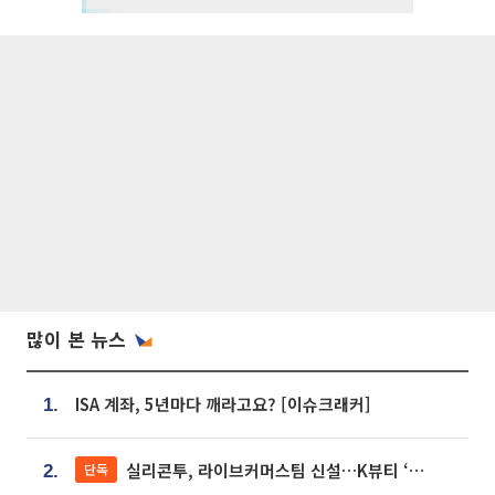
많이 본 뉴스
ISA 계좌, 5년마다 깨라고요? [이슈크래커]
1.
실리콘투, 라이브커머스팀 신설…K뷰티 ‘글로벌 판매망’ 확대[K뷰티 라방戰]
단독
2.