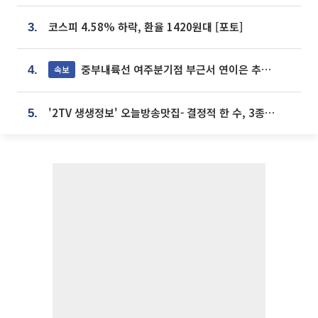
코스피 4.58% 하락, 환율 1420원대 [포토]
3.
중부내륙선 여주분기점 부근서 연이은 추돌사고 발생
속보
4.
'2TV 생생정보' 오늘방송맛집- 결정적 한 수, 3종 메밀면! 메밀 소바 맛집 '의○○○○'
5.