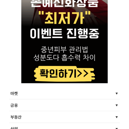
마켓
금융
부동산
산업