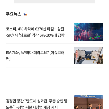
주요뉴스
코스피, 4% 하락에 6270선 마감…삼전
·SK하닉 '와르르' 각각 6%·10%대 급락
ISA 계좌, 5년마다 깨라고요? [이슈크래
커]
김정관 장관 “반도체 성과급, 주총 승인 받
도록”…상법·자본시장법 개정 시사