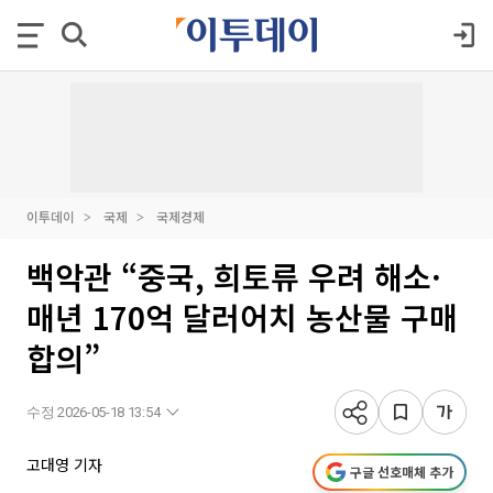
이투데이
국제
국제경제
백악관 “중국, 희토류 우려 해소·
매년 170억 달러어치 농산물 구매
합의”
수정 2026-05-18 13:54
고대영 기자
구글 선호매체 추가