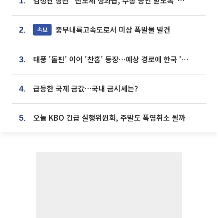
김정관 장관 “반도체 성과급, 주총 승인 받도록”…상법·자본시장법 개정 시사
1.
중부내륙고속도로서 미상 폭발물 발견
속보
2.
태풍 '돌핀' 이어 '찬홈' 등장…예상 경로에 한국 '한숨'
3.
급등한 국제 금값…국내 금시세는?
4.
오늘 KBO 긴급 실행위원회, 주말도 폭염취소 될까
5.