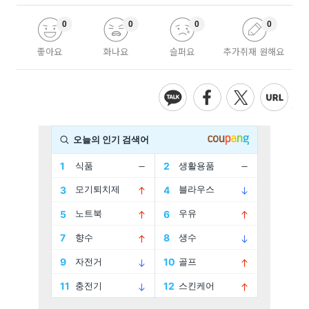
0
0
0
0
좋아요
화나요
슬퍼요
추가취재 원해요