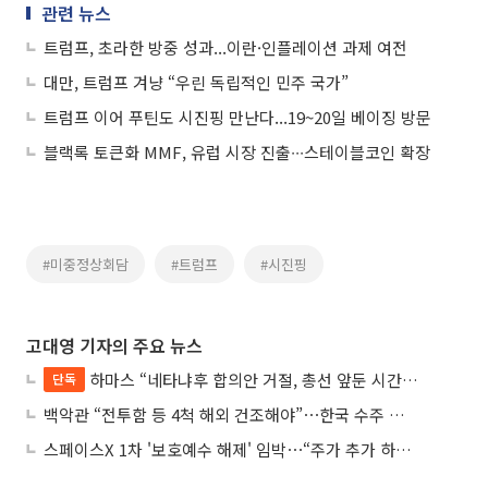
관련 뉴스
트럼프, 초라한 방중 성과...이란·인플레이션 과제 여전
대만, 트럼프 겨냥 “우린 독립적인 민주 국가”
트럼프 이어 푸틴도 시진핑 만난다...19~20일 베이징 방문
블랙록 토큰화 MMF, 유럽 시장 진출∙∙∙스테이블코인 확장
#미중정상회담
#트럼프
#시진핑
고대영 기자의 주요 뉴스
하마스 “네타냐후 합의안 거절, 총선 앞둔 시간 끌기”
단독
백악관 “전투함 등 4척 해외 건조해야”⋯한국 수주 기대
스페이스X 1차 '보호예수 해제' 임박⋯“주가 추가 하락 가능성”