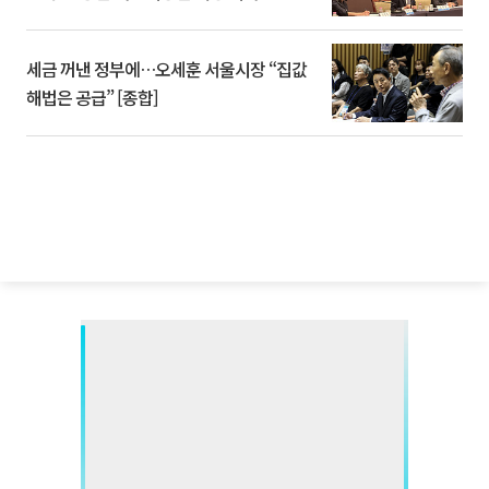
세금 꺼낸 정부에…오세훈 서울시장 “집값
해법은 공급” [종합]