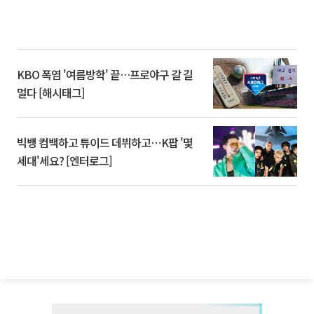
KBO 폭염 '여름방학' 끝…프로야구 갈 길
멀다 [해시태그]
빅뱅 컴백하고 튜이드 데뷔하고⋯K팝 '몇
세대'세요? [엔터로그]