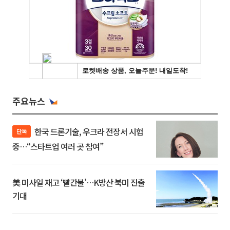
주요뉴스
한국 드론기술, 우크라 전장서 시험
단독
중…“스타트업 여러 곳 참여”
美 미사일 재고 ‘빨간불’…K방산 북미 진출
기대