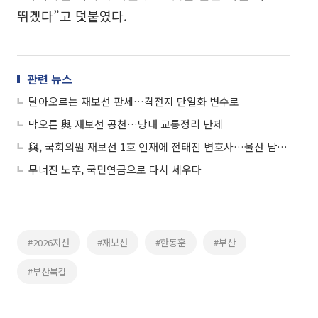
뛰겠다”고 덧붙였다.
관련 뉴스
달아오르는 재보선 판세…격전지 단일화 변수로
막오른 與 재보선 공천…당내 교통정리 난제
與, 국회의원 재보선 1호 인재에 전태진 변호사…울산 남갑 출마
무너진 노후, 국민연금으로 다시 세우다
#2026지선
#재보선
#한동훈
#부산
#부산북갑