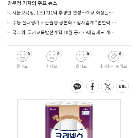
강문정 기자의 주요 뉴스
서울교육청, 1조1711억 추경안 편성⋯학교 화장실·냉난방 손본다
수능 절대평가·서논술형 공론화⋯입시업계 “변별력·사교육 대책 먼저”
국교위, 국가교육발전계획 10월 공개⋯대입제도 개편 공론화 추진
0
0
0
0
좋아요
화나요
슬퍼요
추가취재 원해요