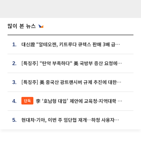
많이 본 뉴스
대신證 “알테오젠, 키트루다 큐렉스 판매 3배 급증…목표가 41만원 상향”
1.
[특징주] “탄약 부족하다“ 美 국방부 증산 요청에⋯국내 방산주 급등세
2.
[특징주] 美 중국산 광트랜시버 규제 추진에 대한광통신 등 광통신株 강세
3.
李 ‘호남형 대입’ 제안에 교육청·지역대학 서·논술형 입시 연계 '착수'
단독
4.
현대차·기아, 이번 주 임단협 재개…하청 사용자성 재심도 ‘변수’
5.