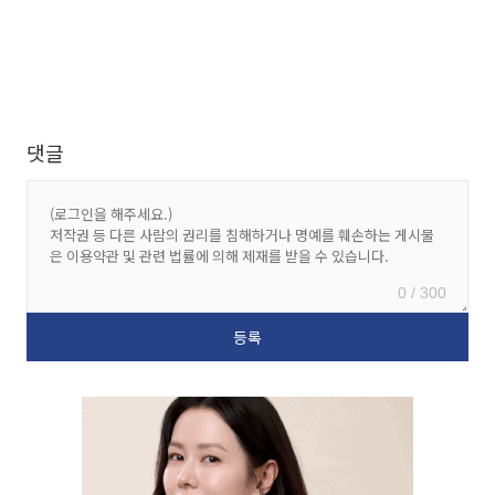
댓글
0 / 300