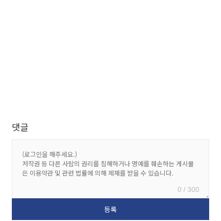
댓글
0 / 300