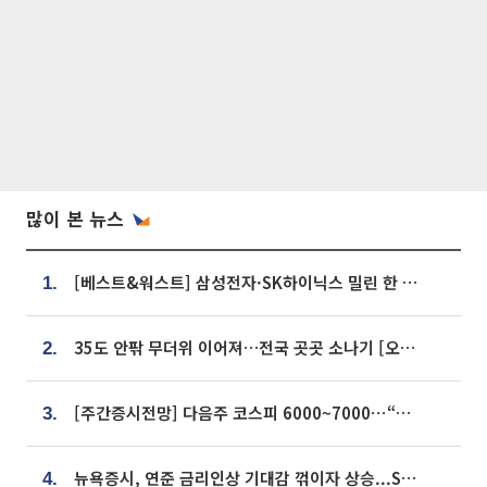
많이 본 뉴스
[베스트&워스트] 삼성전자·SK하이닉스 밀린 한 주…상상인증권은 85% 급등
1.
35도 안팎 무더위 이어져…전국 곳곳 소나기 [오늘 날씨]
2.
[주간증시전망] 다음주 코스피 6000~7000⋯“外人 수급은 정책이 변수”
3.
뉴욕증시, 연준 금리인상 기대감 꺾이자 상승...S&P500 사상 최고치 [종합]
4.