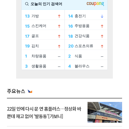
주요뉴스
22일 만에 다시 문 연 홈플러스…정상화 바
쁜데 재고 없어 ‘발동동’[가보니]