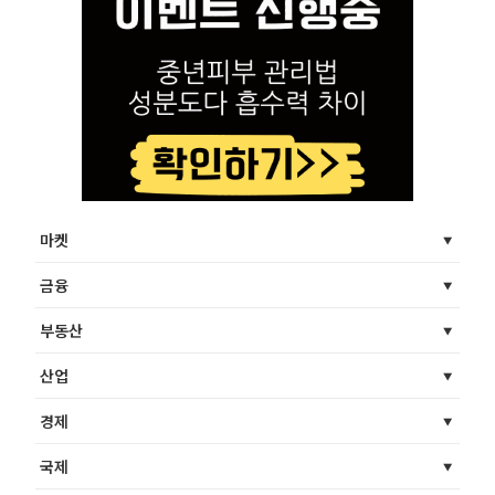
마켓
금융
부동산
산업
경제
국제