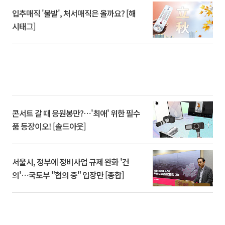
입추매직 '불발', 처서매직은 올까요? [해
시태그]
콘서트 갈 때 응원봉만?⋯'최애' 위한 필수
품 등장이오! [솔드아웃]
서울시, 정부에 정비사업 규제 완화 '건
의'⋯국토부 "협의 중" 입장만 [종합]