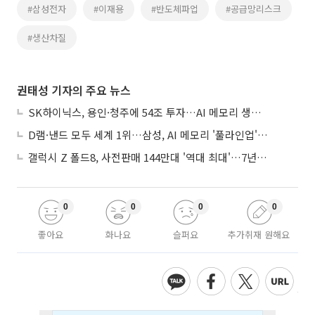
#삼성전자
#이재용
#반도체파업
#공급망리스크
#생산차질
권태성 기자의 주요 뉴스
SK하이닉스, 용인·청주에 54조 투자…AI 메모리 생산기지 키운다
D램·낸드 모두 세계 1위…삼성, AI 메모리 '풀라인업'으로 승부
갤럭시 Z 폴드8, 사전판매 144만대 '역대 최대'…7년만에 갤노트10 기록 넘어
0
0
0
0
좋아요
화나요
슬퍼요
추가취재 원해요