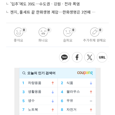
'입추'에도 39도⋯수도권ㆍ강원ㆍ전라 폭염
젠지, 풀세트 끝 한화생명 제압⋯한화생명은 3연패 수렁
0
0
0
0
좋아요
화나요
슬퍼요
추가취재 원해요