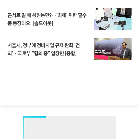
콘서트 갈 때 응원봉만?⋯'최애' 위한 필수
품 등장이오! [솔드아웃]
서울시, 정부에 정비사업 규제 완화 '건
의'⋯국토부 "협의 중" 입장만 [종합]