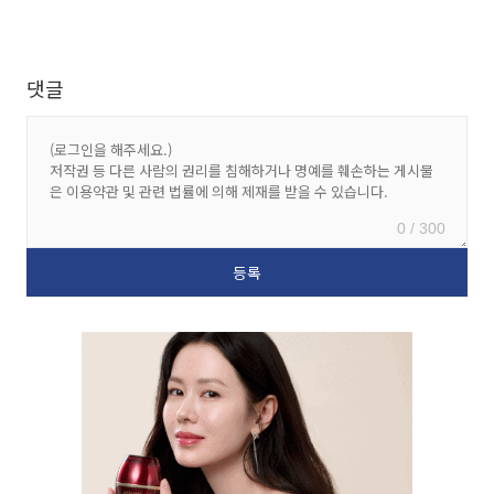
댓글
0 / 300