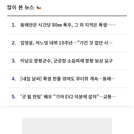
많이 본 뉴스
동해안은 시간당 80㎜ 폭우, 그 외 지역은 폭염…‘극과 극 날씨’
1.
임영웅, 어느덧 데뷔 10주년⋯"가진 것 없던 시절, 내 앞엔 20명의 팬뿐"
2.
이남오 함평군수, 군공항 소음피해 함평 보상 요구
3.
[내일 날씨] 폭염 한풀 꺾여도 무더위 계속⋯동해안 이틀 연속 비
4.
'굿 윌 헌팅' 배우 "기아 EV2 덕분에 살아"…교통사고 후 안전성 극찬
5.