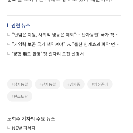
관련 뉴스
"난임은 지원, 사회적 냉동은 제외"…'난자동결' 국가 책임은 어디까지
"가임력 보존 국가 책임져야" vs "출산 연계효과 파악 먼저"
‘경험 無도 환영’ 첫 일자리 도전 설명서
#정자동결
#난자동결
#김재중
#임신준비
#편스토랑
노희주 기자의 주요 뉴스
NEW 피서지