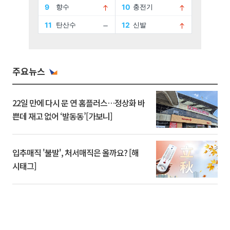
주요뉴스
22일 만에 다시 문 연 홈플러스…정상화 바
쁜데 재고 없어 ‘발동동’[가보니]
입추매직 '불발', 처서매직은 올까요? [해
시태그]