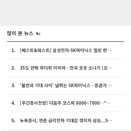
많이 본 뉴스
[베스트&워스트] 삼성전자·SK하이닉스 밀린 한 주…상상인증권은 85% 급등
1.
35도 안팎 무더위 이어져…전국 곳곳 소나기 [오늘 날씨]
2.
'불안과 기대 사이' 널뛰는 SK하이닉스…증권가 "HBM4·LTA 기반 펀터멘털 견고"
3.
[주간증시전망] 다음주 코스피 6000~7000⋯“外人 수급은 정책이 변수”
4.
뉴욕증시, 연준 금리인하 기대감 꺾이자 상승...S&P500 사상 최고치 [종합]
5.