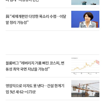
與 “세제개편안 다양한 목소리 수렴…이달
말 정리 가능성”
블룸버그 “레버리지 거품 빠진 코스피, 변
동성 최악 국면 지났을 가능성”
영업익으로 이자도 못 낸다…건설 한계기
업 5년 새 62→173곳