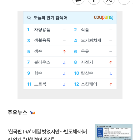
주요뉴스
‘한국판 IRA’ 베일 벗었지만…반도체·배터
리 업계 “시행령이 관건”