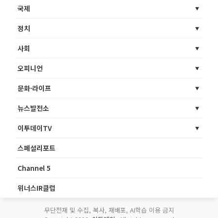
국제
정치
사회
오피니언
문화·라이프
뉴스발전소
이투데이TV
스페셜리포트
Channel 5
위너스IR클럽
무단전재 및 수집, 복사, 재배포, AI학습 이용 금지