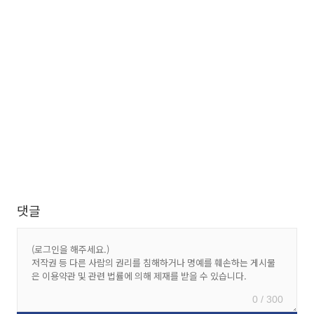
댓글
0 / 300