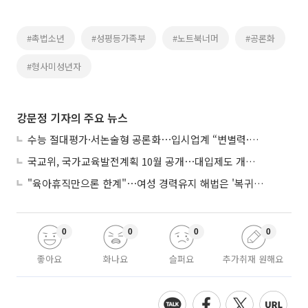
#촉법소년
#성평등가족부
#노트북너머
#공론화
#형사미성년자
강문정 기자의 주요 뉴스
수능 절대평가·서논술형 공론화⋯입시업계 “변별력·사교육 대책 먼저”
국교위, 국가교육발전계획 10월 공개⋯대입제도 개편 공론화 추진
"육아휴직만으론 한계"⋯여성 경력유지 해법은 '복귀 후 유연근무’
0
0
0
0
좋아요
화나요
슬퍼요
추가취재 원해요