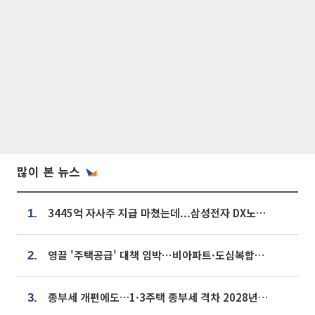
많이 본 뉴스
3445억 자사주 지급 마쳤는데...삼성전자 DX노조, 뒤늦은 '떼쓰기 집회'
1.
영끌 '주택공급' 대책 임박⋯비아파트·도심복합까지 총동원
2.
종부세 개편에도…1·3주택 종부세 격차 2028년부터 확대
3.