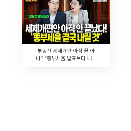
부동산 세제개편 아직 끝 아
냐? "종부세율 발표보다 내릴
것" 장기거주·양도세 전망 I 집
땅지성 I 김인만, 진미윤