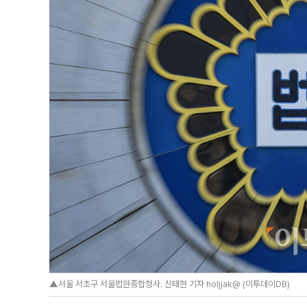
▲서울 서초구 서울법원종합청사. 신태현 기자 holjjak@ (이투데이DB)