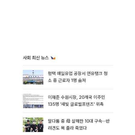
사회 최신 뉴스
평택 매일유업 공장서 연유탱크 청
소 중 근로자 1명 숨져
이재준 수원시장, 20개국 이주민
135명 '새빛 글로벌프렌즈' 위촉
말다툼 중 母 살해한 10대 구속⋯반
려견도 목 졸라 죽였다