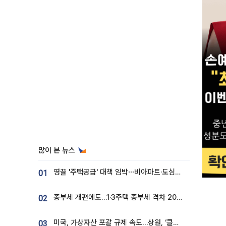
많이 본 뉴스
영끌 '주택공급' 대책 임박⋯비아파트·도심복합까지 총동원
01
종부세 개편에도…1·3주택 종부세 격차 2028년부터 확대
02
미국, 가상자산 포괄 규제 속도…상원, ‘클래리티법’ 9월 절차투표 추진
03