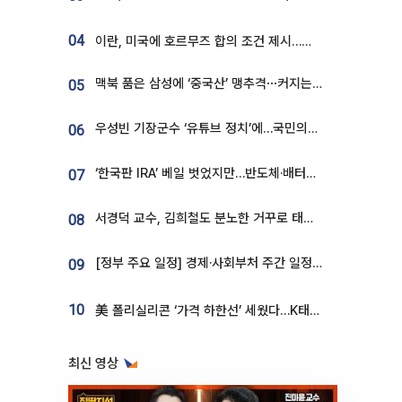
04
이란, 미국에 호르무즈 합의 조건 제시…美 “경기 아직 안 끝나” [종합]
맥북 품은 삼성에 ‘중국산’ 맹추격⋯커지는 노트북 OLED 시장
05
우성빈 기장군수 ‘유튜브 정치’에…국민의힘 군의원들 집단 반발
06
‘한국판 IRA’ 베일 벗었지만…반도체·배터리 업계 “시행령이 관건”
07
서경덕 교수, 김희철도 분노한 거꾸로 태극기⋯"엉터리는 아냐, 아쉬울 뿐"
08
[정부 주요 일정] 경제·사회부처 주간 일정 (8월 10일 ~ 8월 14일)
09
10
美 폴리실리콘 ‘가격 하한선’ 세웠다…K태양광 수혜 기대
최신 영상