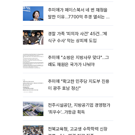
추미애가 페이스북서 네 번 재정을
말한 이유…7700억 추경 열쇠는 도
의회에
경찰 가족 '피의자 사건' 45건…'제
식구 수사' 막는 상피제 도입
추미애 "소방은 지방사무 맞다"…그
래도 재원은 국가가 나눠야
추미애 "확고한 민주당 지도부 진용
이 광주 호남 정신"
전주시설공단, 지방공기업 경영평가
‘최우수’…가등급 획득
전북교육청, 고교생 수학학력 신장