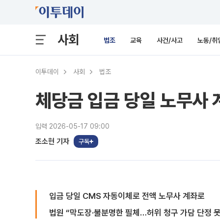
사회
법조
교육
사건/사고
노동/취
이투데이
사회
법조
체당금 입금 당일 노무사
입력 2026-05-17 09:00
조소현 기자
구독
입금 당일 CMS 자동이체로 전액 노무사 계좌로
법원 “막도장·불분명한 필체…허위 청구 가담 단정 