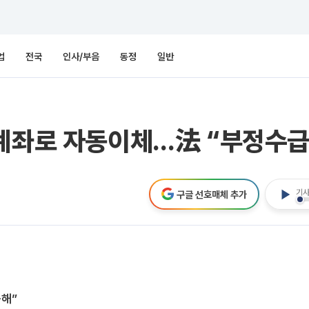
업
전국
인사/부음
동정
일반
 계좌로 자동이체…法 “부정수급
기사
구글 선호매체 추가
못해”