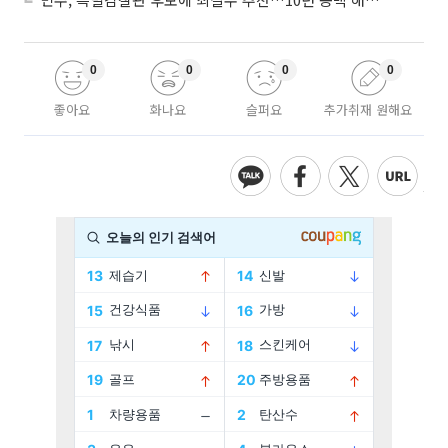
0
0
0
0
좋아요
화나요
슬퍼요
추가취재 원해요