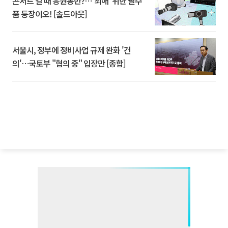
콘서트 갈 때 응원봉만?⋯'최애' 위한 필수
품 등장이오! [솔드아웃]
서울시, 정부에 정비사업 규제 완화 '건
의'⋯국토부 "협의 중" 입장만 [종합]