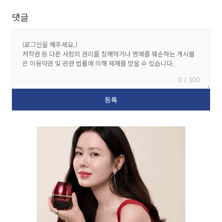
댓글
0 / 300