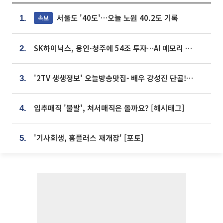
서울도 '40도'…오늘 노원 40.2도 기록
속보
1.
SK하이닉스, 용인·청주에 54조 투자…AI 메모리 생산기지 키운다
2.
'2TV 생생정보' 오늘방송맛집- 배우 강성진 단골! 쌀국수ㆍ푸팟퐁 커리 맛집 '블○○○'
3.
입추매직 '불발', 처서매직은 올까요? [해시태그]
4.
'기사회생, 홈플러스 재개장' [포토]
5.