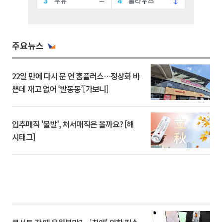
주요뉴스
22일 만에 다시 문 연 홈플러스…정상화 바
쁜데 재고 없어 ‘발동동’[가보니]
입추매직 '불발', 처서매직은 올까요? [해
시태그]