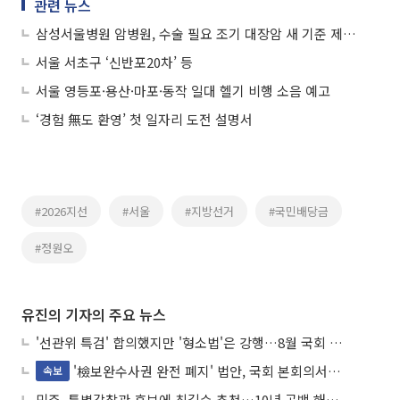
관련 뉴스
삼성서울병원 암병원, 수술 필요 조기 대장암 새 기준 제시…“꼭 필요한 환자만”
서울 서초구 ‘신반포20차’ 등
서울 영등포·용산·마포·동작 일대 헬기 비행 소음 예고
‘경험 無도 환영’ 첫 일자리 도전 설명서
#2026지선
#서울
#지방선거
#국민배당금
#정원오
유진의 기자의 주요 뉴스
'선관위 특검' 합의했지만 '형소법'은 강행…8월 국회 '입법 2차전' 예고
'檢보완수사권 완전 폐지' 법안, 국회 본회의서 민주당 주도 통과
속보
민주, 특별감찰관 후보에 최길수 추천…10년 공백 해소 속도