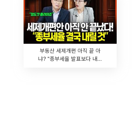
부동산 세제개편 아직 끝 아
냐? "종부세율 발표보다 내릴
것" 장기거주·양도세 전망 I 집
땅지성 I 김인만, 진미윤