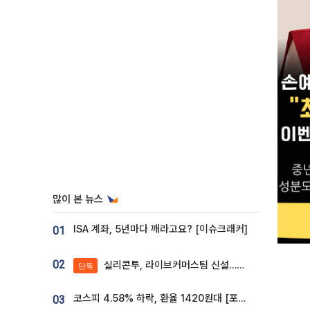
많이 본 뉴스
ISA 계좌, 5년마다 깨라고요? [이슈크래커]
01
02
실리콘투, 라이브커머스팀 신설…K뷰티 ‘글로벌 판매망’ 확대[K뷰티 라방戰]
단독
코스피 4.58% 하락, 환율 1420원대 [포토]
03