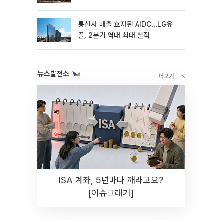
통신사 매출 효자된 AIDC…LG유
플, 2분기 역대 최대 실적
뉴스발전소
ISA 계좌, 5년마다 깨라고요?
[이슈크래커]