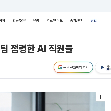
화학
항공/물류
유통
의료/바이오
중기/벤처
일반
사팀 점령한 AI 직원들
기사
구글 선호매체 추가