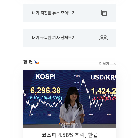
내가 저장한 뉴스 모아보기
내가 구독한 기자 전체보기
한 컷
코스피 4.58% 하락, 환율