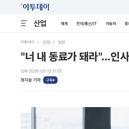
산업
재계
전자/통신/IT
자동차
중
이투데이
산업
일반
"너 내 동료가 돼라"...인
입력 2026-05-13 11:05
정지윤 기자
구독