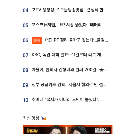
'2TV 생생정보' 오늘방송맛집- 결정적 한 수, 3종 메밀면! 메밀 소바 맛집 '의○○○○'
04
포스코퓨처엠, LFP 시장 뚫었다…배터리사와 대규모 장기 공급 합의
05
더딘 PF 정리 돌파구 찾는다…금감원, 1년 반 만에 매각설명회 재개
06
단독
KBO, 폭염 대책 발표⋯11일부터 리그 개시ㆍ경기 오후 7시 시작
07
아옳이, 한의사 김형배와 벌써 200일⋯꽃다발 들고 "프러포즈 아냐"
08
정부 공급카드 임박…서울시 협의·주민 설득이 성패 가른다 [부동산 해법 전쟁]
09
추미애 "복지가 아니라 도민이 늘었다"…재정난 책임론 정면돌파
10
최신 영상