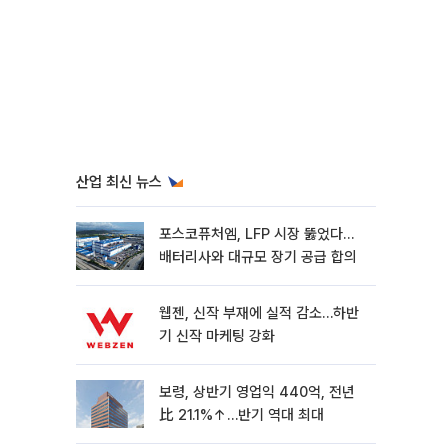
산업 최신 뉴스
포스코퓨처엠, LFP 시장 뚫었다…
배터리사와 대규모 장기 공급 합의
웹젠, 신작 부재에 실적 감소…하반
기 신작 마케팅 강화
보령, 상반기 영업익 440억, 전년
比 21.1%↑…반기 역대 최대