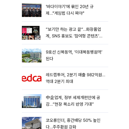
'바다이야기'에 묶인 20년 규
제…"게임법 다시 짜야"
“보기만 하는 광고 끝“…화장품업
계, SNS 홍보도 ‘참여형 콘텐츠’로
변모[K뷰티 라방戰]
9호선 신목동역, ‘이대목동병원역’
된다
레드캡투어, 2분기 매출 982억원…
역대 2분기 최대
中企업계, 정부 세제개편안에 공
감…“현장 목소리 반영 기대”
코오롱인더, 중간배당 50% 높인
다…주주환원 강화