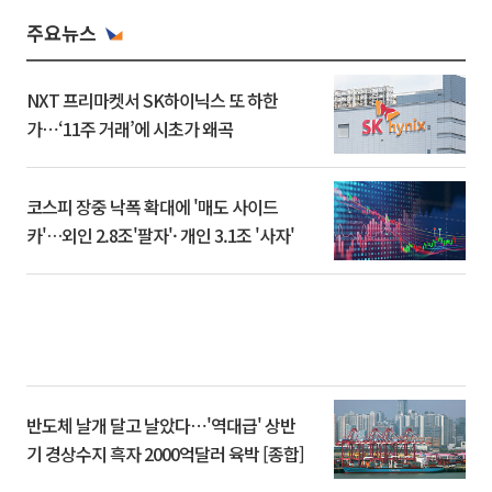
주요뉴스
NXT 프리마켓서 SK하이닉스 또 하한
가⋯‘11주 거래’에 시초가 왜곡
코스피 장중 낙폭 확대에 '매도 사이드
카'…외인 2.8조'팔자'· 개인 3.1조 '사자'
반도체 날개 달고 날았다⋯'역대급' 상반
기 경상수지 흑자 2000억달러 육박 [종합]