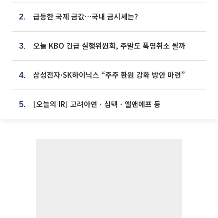
급등한 국제 금값…국내 금시세는?
2.
오늘 KBO 긴급 실행위원회, 주말도 폭염취소 될까
3.
삼성전자·SK하이닉스 “주주 환원 강화 방안 마련”
4.
[오늘의 IR] 고려아연ㆍ심텍ㆍ엘앤에프 등
5.