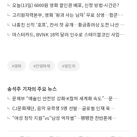
오늘(13일) 6000원 영화 할인권 배포, 신청 방법·시간은?
고리원자력본부, 영화 '왕과 사는 남자' 무료 상영…팝콘·음료도 제공
나홍진 신작 ‘호프’, 칸서 첫 공개…황금종려상 도전 나선 韓영화
마스터카드, BVNK 18억 달러 인수로 스테이블코인 사업 본격 확장
#영화
#칸영화제
#영진위
송석주 기자의 주요 뉴스
문체부 “예술인 안전망 강화·K컬처 세계화 속도”…문화강국 청사진 제시
CJ문화재단, 음악 유학생 5명 선발…글로벌 인재 육성 지원
“여성 창작 지원”vs“남성 역차별”…팽팽한 찬반론에 심사위원도 고심