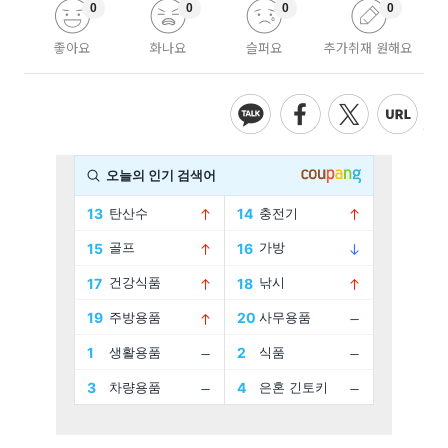
0
0
0
0
좋아요
화나요
슬퍼요
추가취재 원해요