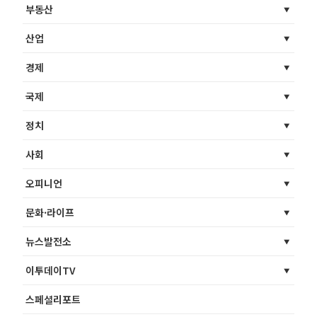
부동산
산업
경제
국제
정치
사회
오피니언
문화·라이프
뉴스발전소
이투데이TV
스페셜리포트