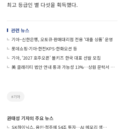
최고 등급인 별 다섯을 획득했다.
관련 뉴스
기아–신한은행, 오토큐·판매대리점 전용 ‘대출 상품’ 운영
롯데쇼핑·기아·한전KPS·한화오션 등
기아, ‘2027 호주오픈’ 볼키즈 한국 대표 선발 모집
美 클래리티 법안 연내 통과 가능성 13%…상원 문턱서 제동
#기아
권태성 기자의 주요 뉴스
SK하이닉스, 용인·청주에 54조 투자…AI 메모리 생산기지 키운다