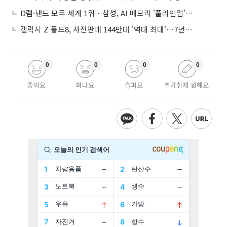
D램·낸드 모두 세계 1위…삼성, AI 메모리 '풀라인업'으로 승부
갤럭시 Z 폴드8, 사전판매 144만대 '역대 최대'…7년만에 갤노트10 기록 넘어
0
0
0
0
좋아요
화나요
슬퍼요
추가취재 원해요