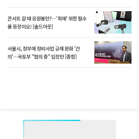
콘서트 갈 때 응원봉만?⋯'최애' 위한 필수
품 등장이오! [솔드아웃]
서울시, 정부에 정비사업 규제 완화 '건
의'⋯국토부 "협의 중" 입장만 [종합]