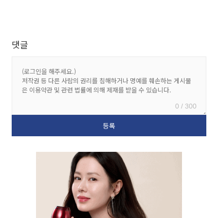
댓글
0 / 300