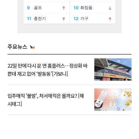
주요뉴스
22일 만에 다시 문 연 홈플러스…정상화 바
쁜데 재고 없어 ‘발동동’[가보니]
입추매직 '불발', 처서매직은 올까요? [해
시태그]