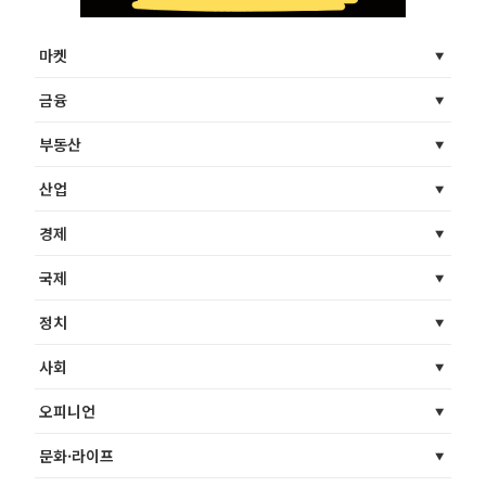
마켓
금융
부동산
산업
경제
국제
정치
사회
오피니언
문화·라이프