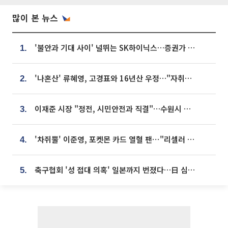
많이 본 뉴스
'불안과 기대 사이' 널뛰는 SK하이닉스…증권가 "HBM4·LTA 기반 펀터멘털 견고"
1.
'나혼산' 류혜영, 고경표와 16년산 우정…"자취방서 부모님과 마주쳐"
2.
이재준 시장 "정전, 시민안전과 직결"…수원시 비상대응체계 가동
3.
'차쥐뿔' 이준영, 포켓몬 카드 열혈 팬⋯"리셀러 처단할 것"
4.
축구협회 '성 접대 의혹' 일본까지 번졌다…日 심판 실명 공개
5.