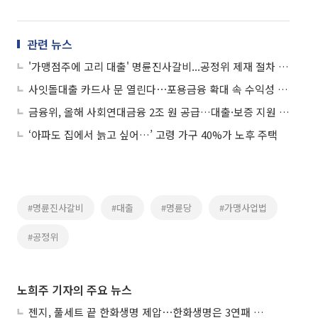
관련 뉴스
'가맹점주에 고리 대출' 명륜진사갈비...공정위 제재 절차 착수
사잇돌대출 카드사 문 열린다⋯포용금융 확대 속 수익성 ‘복잡’
금융위, 올해 사회연대금융 2조 원 공급…대출·보증 지원 확대
‘아파도 집에서 늙고 싶어…’ 고령 가구 40%가 노후 주택
#명륜진사갈비
#대출
#명륜당
#가맹사업법
#공정위
노희주 기자의 주요 뉴스
젠지, 풀세트 끝 한화생명 제압⋯한화생명은 3연패 수렁