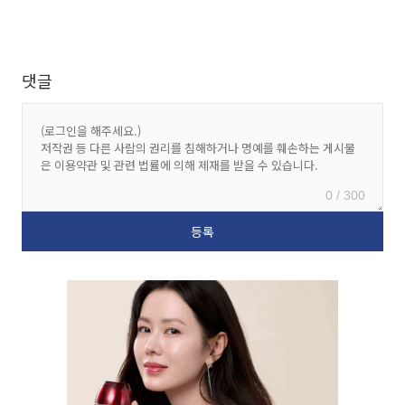
댓글
0 / 300