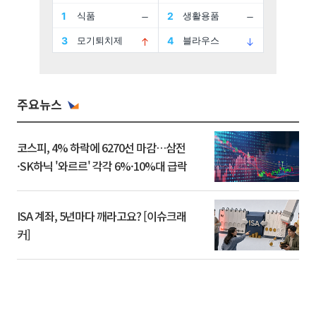
주요뉴스
코스피, 4% 하락에 6270선 마감…삼전
·SK하닉 '와르르' 각각 6%·10%대 급락
ISA 계좌, 5년마다 깨라고요? [이슈크래
커]