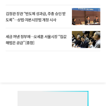
김정관 장관 “반도체 성과급, 주총 승인 받
도록”…상법·자본시장법 개정 시사
세금 꺼낸 정부에…오세훈 서울시장 “집값
해법은 공급” [종합]