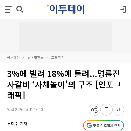
이투데이
뉴스발전소
그래픽스
3%에 빌려 18%에 돌려...명륜진
사갈비 ‘사채놀이’의 구조 [인포그
래픽]
입력 2026-05-11 14:40
노희주 기자
구글 선호매체 추가