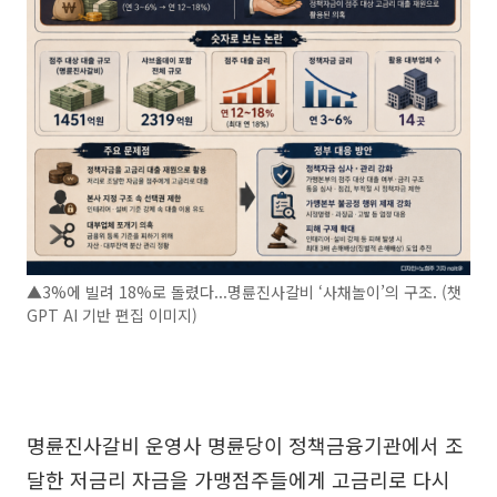
▲3%에 빌려 18%로 돌렸다...명륜진사갈비 ‘사채놀이’의 구조. (챗
GPT AI 기반 편집 이미지)
명륜진사갈비 운영사 명륜당이 정책금융기관에서 조
달한 저금리 자금을 가맹점주들에게 고금리로 다시