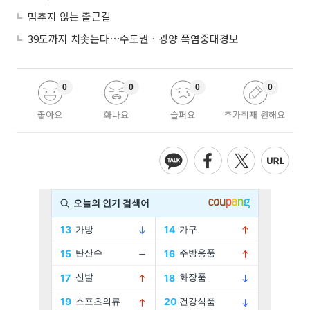
멈추지 않는 출근길
39도까지 치솟는다⋯수도권ㆍ광양 폭염중대경보
0
0
0
0
좋아요
화나요
슬퍼요
추가취재 원해요