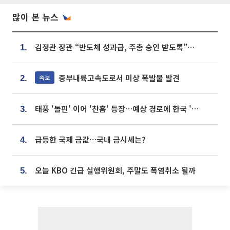
많이 본 뉴스
김정관 장관 “반도체 성과급, 주총 승인 받도록”…상법·자본시장법 개정 시사
1.
중부내륙고속도로서 미상 폭발물 발견
속보
2.
태풍 '돌핀' 이어 '찬홈' 등장…예상 경로에 한국 '한숨'
3.
급등한 국제 금값…국내 금시세는?
4.
오늘 KBO 긴급 실행위원회, 주말도 폭염취소 될까
5.