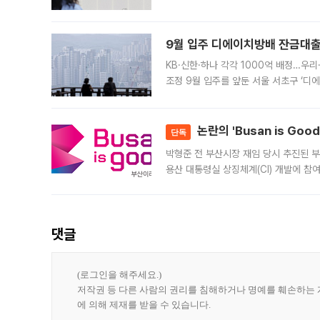
가 체결 사례와 관련해 설명자료를 내고
9월 입주 디에이치방배 잔금대출
KB·신한·하나 각각 1000억 배정…우
조정 9월 입주를 앞둔 서울 서초구 ‘디
은행과 NH농협은행도 대출 취급을 검토
민은행
논란의 'Busan is Go
단독
박형준 전 부산시장 재임 당시 추진된 부산
용산 대통령실 상징체계(CI) 개발에 참
도시브랜드 사업이 공개 이후 시민 공감
댓글