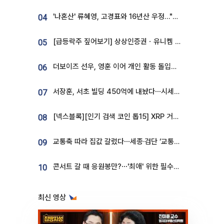
'나혼산' 류혜영, 고경표와 16년산 우정…"자취방서 부모님과 마주쳐"
04
[급등락주 짚어보기] 상상인증권ㆍ유니켐 2연속, 본느 6연속 ‘상한가’⋯M&A 훈풍 분 증시
05
더보이즈 선우, 영훈 이어 개인 활동 돌입⋯앳에어리어와 전속계약
06
서장훈, 서초 빌딩 450억에 내놨다⋯시세차익은
07
[넥스블록][인기 검색 코인 톱15] XRP 거래량 14억달러…ETHGas 급등·Bless 급락…고변동 알트 부각
08
교통축 따라 집값 갈렸다⋯세종·검단 ‘교통 프리미엄’ 뚜렷
09
콘서트 갈 때 응원봉만?⋯'최애' 위한 필수품 등장이오! [솔드아웃]
10
최신 영상