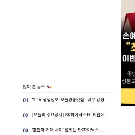
많이 본 뉴스
'2TV 생생정보' 오늘방송맛집- 배우 강성진 단골! 쌀국수ㆍ푸팟퐁 커리 맛집 '블○○○'
01
[오늘의 주요공시] SK하이닉스·HLB·진에어·포스코홀딩스·네이버·대우건설 등
02
'불안과 기대 사이' 널뛰는 SK하이닉스…증권가 "HBM4·LTA 기반 펀터멘털 견고"
03