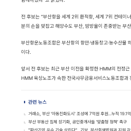
함께하겠다”고 밝혔다.
전 후보는 “부산항을 세계 2위 환적항, 세계 7위 컨테
분의 손을 맞잡고 해양수도 부산, 땀방울이 존중받는 부산
부산항운노동조합은 부산항의 항만·냉동창고·농수산물 하역
이다.
앞서 전 후보는 최근 부산 이전을 확정한 HMM의 전정
HMM 육상노조가 속한 전국사무금융서비스노동조합과 
관련 뉴스
거래소, 부산 '아동친화도시' 조성에 7억원 후원…누적 19.1
부산 부동산 침체 장기화, 공인중개사들 '맞춤형 정책' 촉구
"파산기업 우수 기술 살린다"...기보, 부산회생법원과 지원 