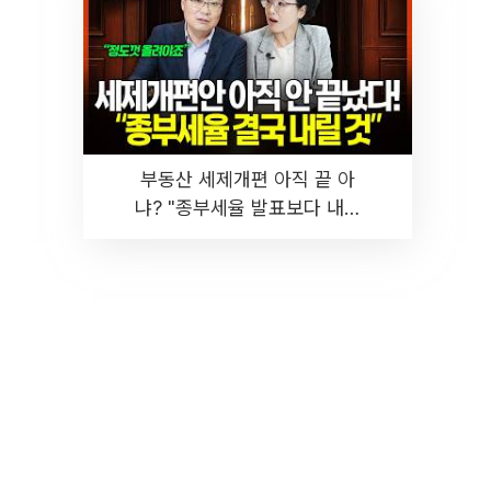
부동산 세제개편 아직 끝 아
냐? "종부세율 발표보다 내릴
것" 장기거주·양도세 전망 I 집
땅지성 I 김인만, 진미윤