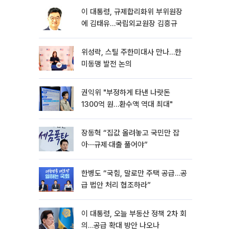
이 대통령, 규제합리화위 부위원장
에 김태유…국립외교원장 김흥규
위성락, 스틸 주한미대사 만나…한
미동맹 발전 논의
권익위 "부정하게 타낸 나랏돈
1300억 원…환수액 역대 최대"
장동혁 “집값 올려놓고 국민만 잡
아⋯규제·대출 풀어야”
한병도 “국힘, 말로만 주택 공급…공
급 법안 처리 협조하라”
이 대통령, 오늘 부동산 정책 2차 회
의…공급 확대 방안 나오나