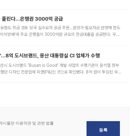
, 주문 오류로 인한 가격 급등락을 최소화하기 위한 비상 대응방안을 발표
 풀린다…은행권 3000억 공급
리·농협도 취급 검토 당국 실수요자 공급 주문…분양가·필요자금 반영해 한도
에이치방배’에 주요 은행들이 3000억원 규모의 잔금대출을 공급한다. 우리
하고 있어 향후 공급 규모가 늘어날 전망이다. 7일 금융권에 따르면 KB국
od'…8억 도시브랜드, 용산 대통령실 CI 업체가 수행
시 도시브랜드 ‘Busan is Good’ 개발 사업의 수행기관이 윤석열 정부
여했던 디자인 전문업체 피앤(P&)인 것으로 확인됐다. 8억 원이 투입된 부산
 부족과 디자인 정체성 논란에 휩싸였던 만큼, 사업 선정 과정과 결과물에