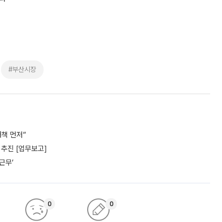
#부산시장
책 먼저”
추진 [업무보고]
근무’
0
0