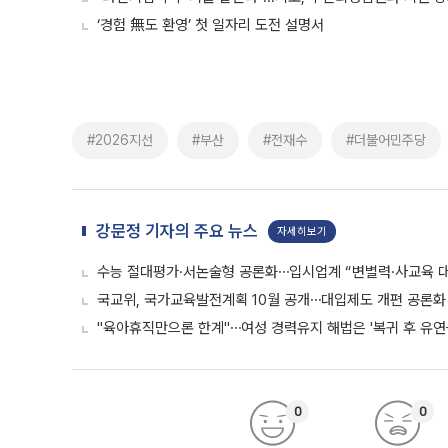
‘경험 無도 환영’ 첫 일자리 도전 설명서
#2026지선
#부산
#전재수
#더불어민주당
강문정 기자의 주요 뉴스
자세히보기
수능 절대평가·서논술형 공론화⋯입시업계 “변별력·사교육 대
국교위, 국가교육발전계획 10월 공개⋯대입제도 개편 공론화 
"육아휴직만으론 한계"⋯여성 경력유지 해법은 '복귀 후 유연
0
0