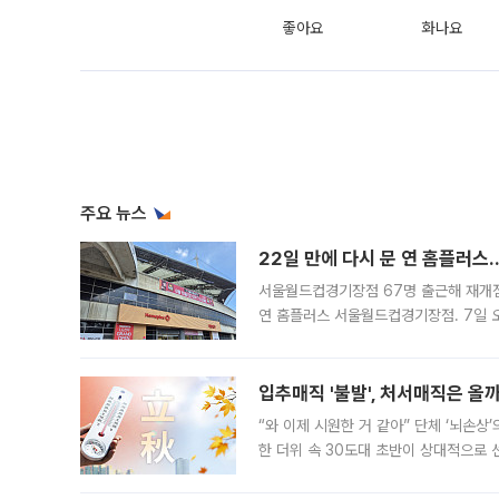
좋아요
화나요
주요 뉴스
22일 만에 다시 문 연 홈플러스
서울월드컵경기장점 67명 출근해 재개점 
연 홈플러스 서울월드컵경기장점. 7일 
우유, 과일 같은 신선식품이 차근차근 자
입추매직 '불발', 처서매직은 올
“와 이제 시원한 거 같아” 단체 ‘뇌손상
한 더위 속 30도대 초반이 상대적으로
지역에 있었습니다. 7월 말에는 서풍과