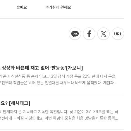
슬퍼요
추가취재 원해요
…정상화 바쁜데 재고 없어 ‘발동동’[가보니]
준비 신선식품 등 순차 입고…13일 정식 개장 목표 22일 만에 다시 문을
오전부터 직원들은 비어 있는 진열대를 채우느라 바쁘게 움직였다. 계란과
리를 잡기 시작했지만, 매장 곳곳엔 여전히 텅 빈 매대가 먼저 눈에 들어왔
까요? [해시태그]
’의 단계까지 온 지독하고 지독한 폭염입니다. 낮 기온이 37~39도를 찍는 극
 선선하게 느껴질 지경인데요. 이번 폭염의 중심은 처음 영남을 비롯한 동쪽
 북서풍이 산맥을 넘어 영남 쪽으로 내려오면서 뜨겁고 건조해졌는데요.