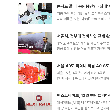
콘서트 갈 때 응원봉만?⋯'최애'
지금 화제 되는 패션·뷰티 트렌드를 소개
따라 제품을 사는 '디토(Ditto) 소비
어디일까요? 아이돌 콘서트 시작을 기다
서울시, 정부에 정비사업 규제 완화
명노준 주택실장, 재개발·재건축 주택공
공급 확대 방침을 거듭 강조한 가운데 정
면 반박하고 나섰다. 명노준 서울시 주택
서울 40도 찍더니 하남 40.8도
서울ㆍ노원 40.2도 이어 하남 40.8도
안 비 시작·내륙 소나기…무더위·열대야 
에서도 40도를 웃도는 기온이 관측됐다
의 극심한
넥스트레이드, 12일부터 프리마
대체거래소(ATS) 넥스트레이드가 프리
내 상·하한가 주문을 한시적으로 금지하