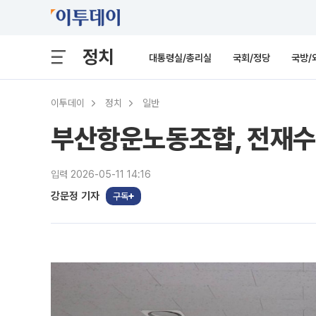
정치
대통령실/총리실
국회/정당
국방/
이투데이
정치
일반
부산항운노동조합, 전재수
입력 2026-05-11 14:16
강문정 기자
구독