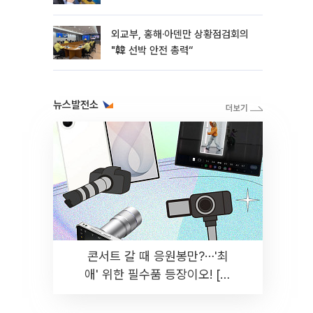
외교부, 홍해·아덴만 상황점검회의
"韓 선박 안전 총력“
뉴스발전소
콘서트 갈 때 응원봉만?⋯'최
애' 위한 필수품 등장이오! [솔
드아웃]