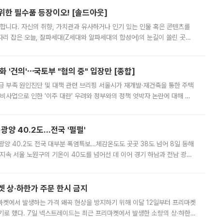
 위한 필수품 등장이오! [솔드아웃]
합니다. 자신의 취향, 가치관과 유사하거나 인기 있는 인물 혹은 콘텐츠를
'가 자리 잡은 오늘, 잘파세대(Z세대와 알파세대의 합성어)의 눈길이 쏠린 곳은
리는 공연장. 응원봉만큼이나 눈에 띄는 게 있습니다. 공연이 시작되기
 '건의'⋯국토부 "협의 중" 입장만 [종합]
급 부족 원인진단 및 대책 관련 브리핑 서울시가 재개발·재건축을 통한 주택
비사업으로 인한 '이주 대란' 우려와 정부와의 정책 엇박자 논란에 대해 정
실장은 2031년까지 31만 가구 착공 목표에 차질이 없다는 입장이나,
·광양 40.2도…전국 '펄펄'
·광양 40.2도 전국 대부분 폭염특보…체감온도도 곳곳 38도 넘어 8일 동해
지속 서울 노원구의 기온이 40도를 넘어선 데 이어 경기 하남과 전남 광양
. 전국 대부분 지역에 폭염특보가 내려진 가운데 곳곳에서 39~40도 안팎
켓 상·하한가 주문 한시 금지
마켓에서 발생하는 가격 왜곡 현상을 방지하기 위해 이달 12일부터 프리마켓
기로 했다. 7일 넥스트레이드는 최근 프리마켓에서 발생한 소량의 상·하한