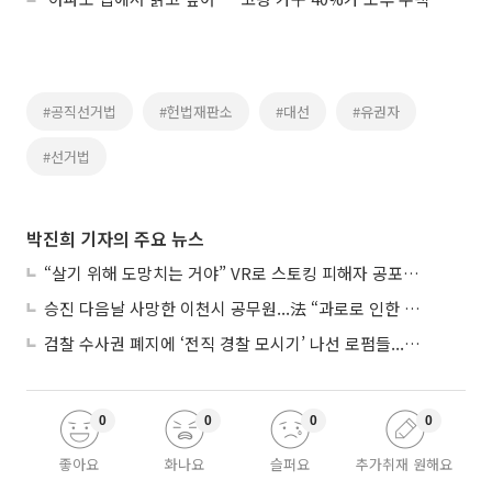
#공직선거법
#헌법재판소
#대선
#유권자
#선거법
박진희 기자의 주요 뉴스
“살기 위해 도망치는 거야” VR로 스토킹 피해자 공포 마주한 수형자들
승진 다음날 사망한 이천시 공무원...法 “과로로 인한 순직”
검찰 수사권 폐지에 ‘전직 경찰 모시기’ 나선 로펌들...“경찰수사 대응 강화”
0
0
0
0
좋아요
화나요
슬퍼요
추가취재 원해요