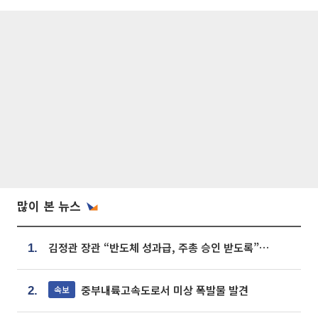
많이 본 뉴스
김정관 장관 “반도체 성과급, 주총 승인 받도록”…상법·자본시장법 개정 시사
1.
중부내륙고속도로서 미상 폭발물 발견
속보
2.