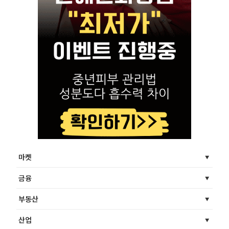
마켓
금융
부동산
산업