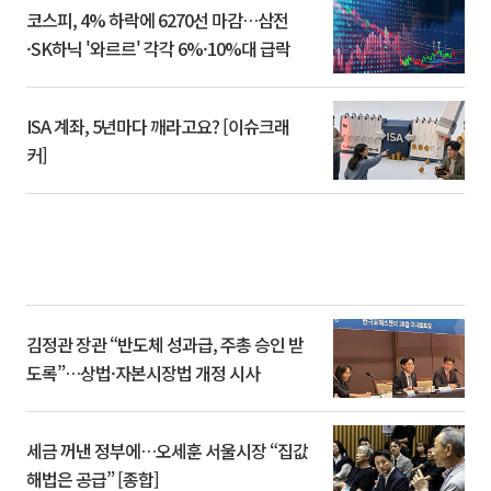
코스피, 4% 하락에 6270선 마감…삼전
·SK하닉 '와르르' 각각 6%·10%대 급락
ISA 계좌, 5년마다 깨라고요? [이슈크래
커]
김정관 장관 “반도체 성과급, 주총 승인 받
도록”…상법·자본시장법 개정 시사
세금 꺼낸 정부에…오세훈 서울시장 “집값
해법은 공급” [종합]