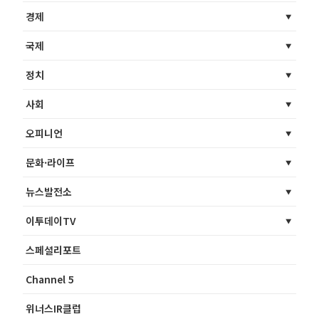
경제
국제
정치
사회
오피니언
문화·라이프
뉴스발전소
이투데이TV
스페셜리포트
Channel 5
위너스IR클럽