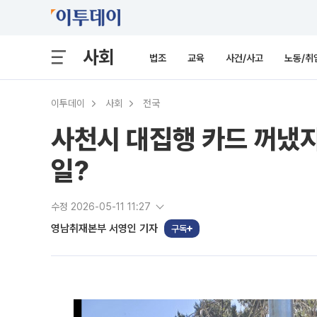
사회
법조
교육
사건/사고
노동/취
이투데이
사회
전국
사천시 대집행 카드 꺼냈지
일?
수정 2026-05-11 11:27
영남취재본부 서영인 기자
구독