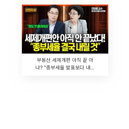
부동산 세제개편 아직 끝 아
냐? "종부세율 발표보다 내릴
것" 장기거주·양도세 전망 I 집
땅지성 I 김인만, 진미윤