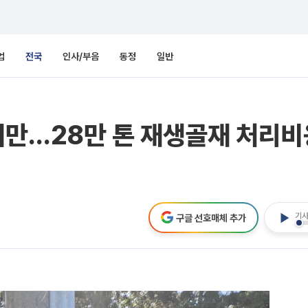
업
전국
인사/부음
동정
일반
만…28만 톤 재생골재 처리비용
기사
구글 선호매체 추가