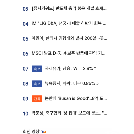
[증시키워드] 반도체 충격 뚫은 개별 호재...포스코퓨처엠·에코프로·한화솔루션 '눈길'
03
iM "LIG D&A, 천궁-II 매출 하반기 회복 전망…방산 톱픽 유지"
04
아옳이, 한의사 김형배와 벌써 200일⋯꽃다발 들고 "프러포즈 아냐"
05
MSCI 발표 D-7…후보주 반등에 편입 기대 재점화
06
국제유가, 상승...WTI 2.8%↑
07
속보
뉴욕증시, 하락...다우 0.85%↓
08
속보
논란의 'Busan is Good'…8억 도시브랜드, 용산 대통령실 CI 업체가 수행
09
단독
박문성, 축구협회 '성 접대' 보도에 분노…"다 말아먹으려고 작정했나"
10
최신 영상