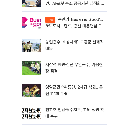
면…AI·로봇·수소 공공기관 집적화
시급
논란의 'Busan is Good'…
단독
8억 도시브랜드, 용산 대통령실 CI
업체가 수행
농업용수 '비상사태'...고흥군 선제적
대응
서삼석 의원·김산 무안군수, 가뭄현
장 점검
영암군민속씨름단, 2체급 석권…통
산 111회 우승
전교조 전남·광주지부, 교원 정원 확
대 촉구