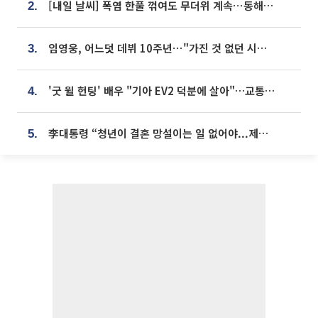
[내일 날씨] 폭염 한풀 꺾여도 무더위 계속⋯동해안 이틀 연속 비
2.
임영웅, 어느덧 데뷔 10주년⋯"가진 것 없던 시절, 내 앞엔 20명의 팬뿐"
3.
'굿 윌 헌팅' 배우 "기아 EV2 덕분에 살아"…교통사고 후 안전성 극찬
4.
李대통령 “청년이 결혼 망설이는 일 없어야...제도상 불이익 조사”
5.