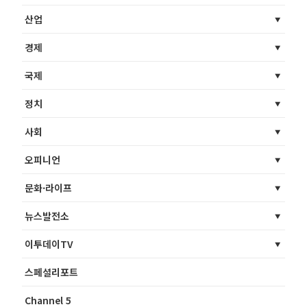
산업
경제
국제
정치
사회
오피니언
문화·라이프
뉴스발전소
이투데이TV
스페셜리포트
Channel 5