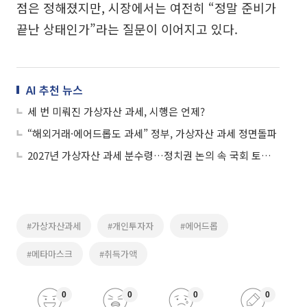
점은 정해졌지만, 시장에서는 여전히 “정말 준비가
끝난 상태인가”라는 질문이 이어지고 있다.
AI 추천 뉴스
세 번 미뤄진 가상자산 과세, 시행은 언제?
“해외거래·에어드롭도 과세” 정부, 가상자산 과세 정면돌파
2027년 가상자산 과세 분수령…정치권 논의 속 국회 토론회 개최
#가상자산과세
#개인투자자
#에어드롭
#메타마스크
#취득가액
0
0
0
0