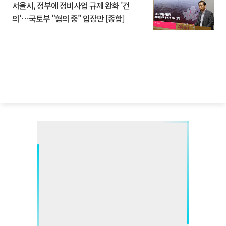
서울시, 정부에 정비사업 규제 완화 '건
의'⋯국토부 "협의 중" 입장만 [종합]