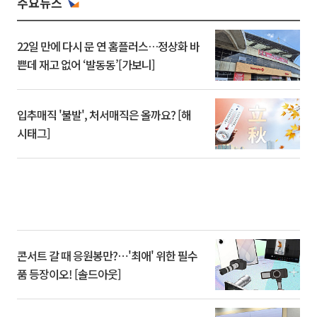
주요뉴스
22일 만에 다시 문 연 홈플러스…정상화 바
쁜데 재고 없어 ‘발동동’[가보니]
입추매직 '불발', 처서매직은 올까요? [해
시태그]
콘서트 갈 때 응원봉만?⋯'최애' 위한 필수
품 등장이오! [솔드아웃]