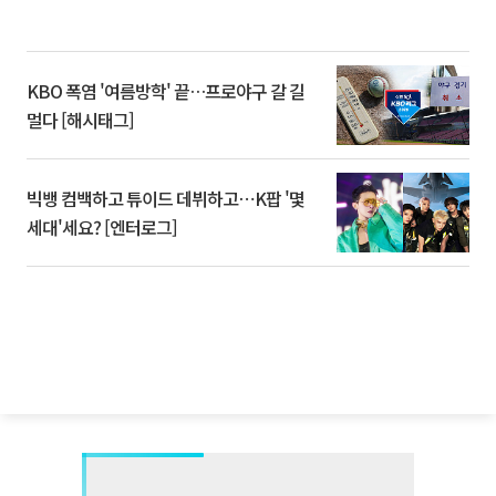
KBO 폭염 '여름방학' 끝…프로야구 갈 길
멀다 [해시태그]
빅뱅 컴백하고 튜이드 데뷔하고⋯K팝 '몇
세대'세요? [엔터로그]