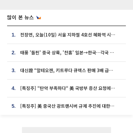
많이 본 뉴스
전장연, 오늘(10일) 서울 지하철 4호선 혜화역 시위…1호선 용산역 무정차
1.
태풍 '돌핀' 중국 상륙, '찬홈' 일본→한국…각국 기상청 예상 경로는?
2.
대신證 “알테오젠, 키트루다 큐렉스 판매 3배 급증…목표가 41만원 상향”
3.
[특징주] “탄약 부족하다“ 美 국방부 증산 요청에⋯국내 방산주 급등세
4.
[특징주] 美 중국산 광트랜시버 규제 추진에 대한광통신 등 광통신株 강세
5.