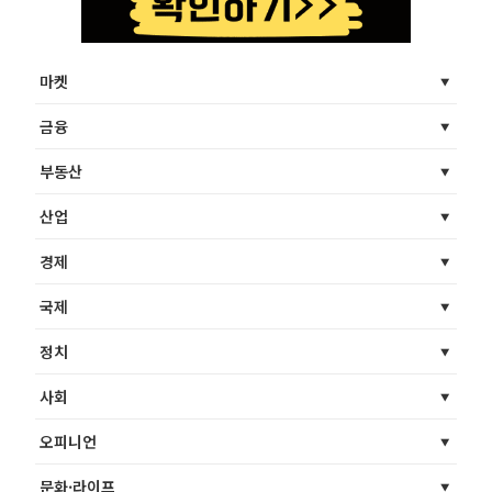
마켓
금융
부동산
산업
경제
국제
정치
사회
오피니언
문화·라이프