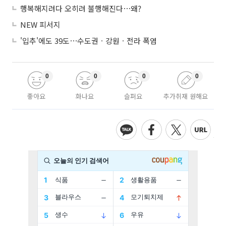
행복해지려다 오히려 불행해진다⋯왜?
NEW 피서지
'입추'에도 39도⋯수도권ㆍ강원ㆍ전라 폭염
0
0
0
0
좋아요
화나요
슬퍼요
추가취재 원해요