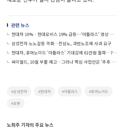
관련 뉴스
현대차 10%ㆍ현대모비스 19% 급등⋯‘아틀라스’ 영상 공개에 로봇주 강세
삼성전자 노노갈등 격화…전삼노, 과반노조에 사과 요구
현대차, 휴머노이드 '아틀라스' 기대감에 61만원 돌파…7%대 강세
싸이월드, 10월 부활 예고…그러나 핵심 사업안은 ‘추후 공개’
#삼성전자
#현대차
#아틀라스
#휴머노이드
#로봇
노희주 기자의 주요 뉴스