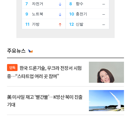
주요뉴스
한국 드론기술, 우크라 전장서 시험
단독
중…“스타트업 여러 곳 참여”
美 미사일 재고 ‘빨간불’…K방산 북미 진출
기대