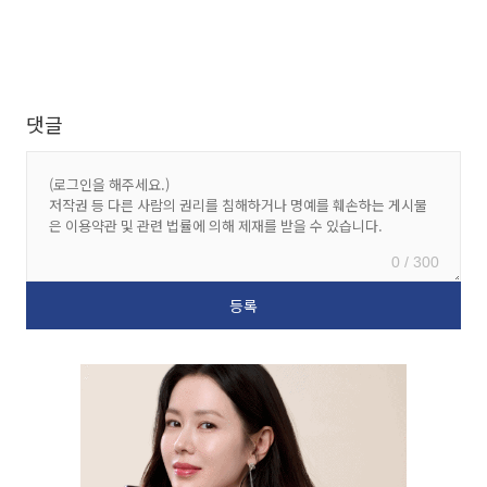
댓글
0 / 300