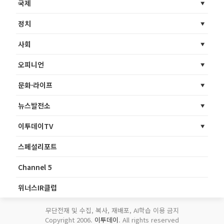
국제
정치
사회
오피니언
문화·라이프
뉴스발전소
이투데이TV
스페셜리포트
Channel 5
위너스IR클럽
무단전재 및 수집, 복사, 재배포, AI학습 이용 금지
Copyright 2006.
이투데이
. All rights reserved