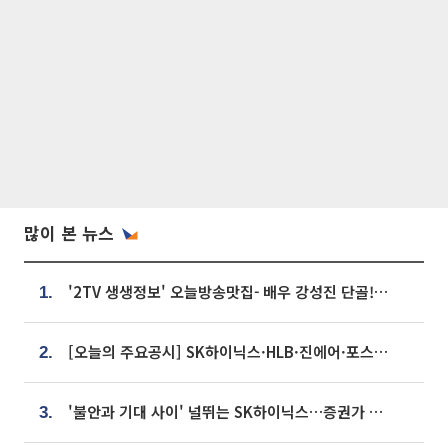
많이 본 뉴스
'2TV 생생정보' 오늘방송맛집- 배우 강성진 단골! 쌀국수ㆍ푸팟퐁 커리 맛집 '블○○○'
1.
[오늘의 주요공시] SK하이닉스·HLB·진에어·포스코홀딩스·네이버·대우건설 등
2.
'불안과 기대 사이' 널뛰는 SK하이닉스…증권가 "HBM4·LTA 기반 펀터멘털 견고"
3.