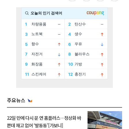
주요뉴스
22일 만에 다시 문 연 홈플러스…정상화 바
쁜데 재고 없어 ‘발동동’[가보니]