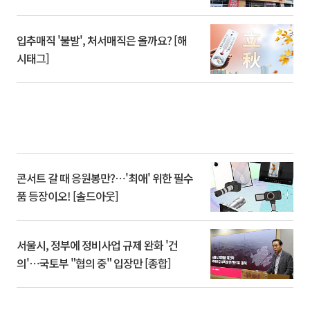
입추매직 '불발', 처서매직은 올까요? [해
시태그]
콘서트 갈 때 응원봉만?⋯'최애' 위한 필수
품 등장이오! [솔드아웃]
서울시, 정부에 정비사업 규제 완화 '건
의'⋯국토부 "협의 중" 입장만 [종합]