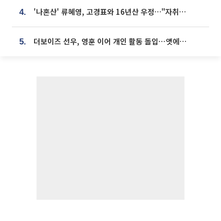
'나혼산' 류혜영, 고경표와 16년산 우정…"자취방서 부모님과 마주쳐"
4.
더보이즈 선우, 영훈 이어 개인 활동 돌입⋯앳에어리어와 전속계약
5.