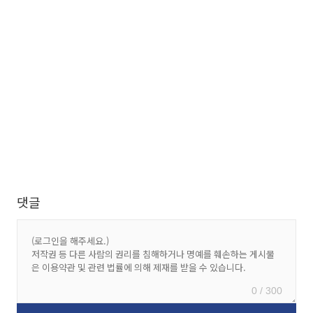
댓글
0 / 300