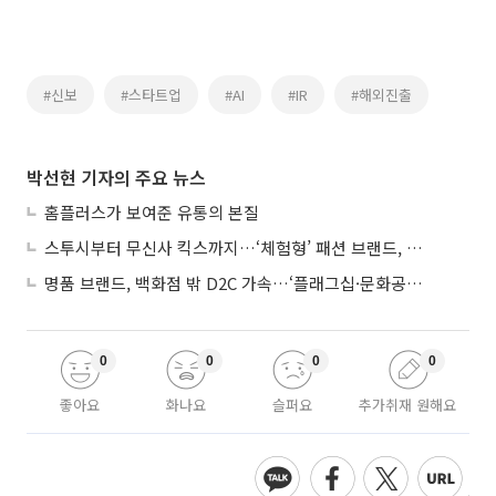
#신보
#스타트업
#AI
#IR
#해외진출
박선현 기자의 주요 뉴스
홈플러스가 보여준 유통의 본질
스투시부터 무신사 킥스까지…‘체험형’ 패션 브랜드, 잇단 제주행
명품 브랜드, 백화점 밖 D2C 가속…‘플래그십·문화공간’ 전략 눈길
0
0
0
0
좋아요
화나요
슬퍼요
추가취재 원해요