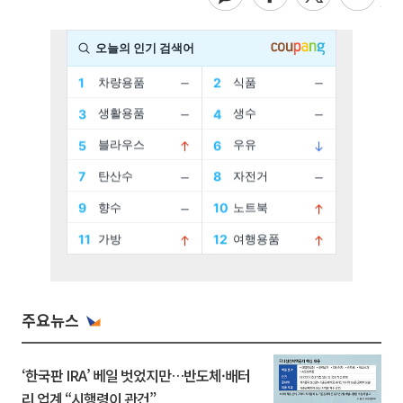
주요뉴스
‘한국판 IRA’ 베일 벗었지만…반도체·배터
리 업계 “시행령이 관건”