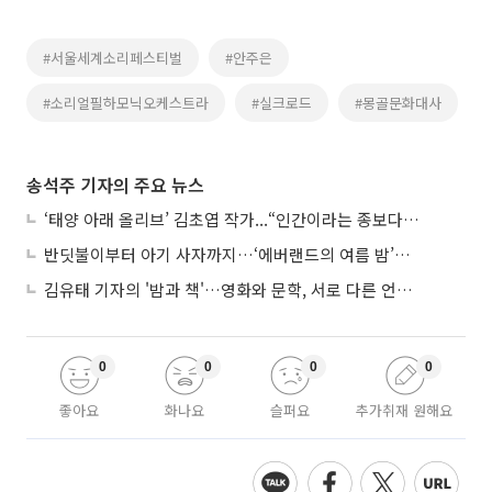
#서울세계소리페스티벌
#안주은
#소리얼필하모닉오케스트라
#실크로드
#몽골문화대사
송석주 기자의 주요 뉴스
‘태양 아래 올리브’ 김초엽 작가...“인간이라는 종보다 설명하기 어려운 한 사람을 쓰고 싶었다”
반딧불이부터 아기 사자까지…‘에버랜드의 여름 밤’이 기다려지는 이유
김유태 기자의 '밤과 책'…영화와 문학, 서로 다른 언어를 읽다
0
0
0
0
좋아요
화나요
슬퍼요
추가취재 원해요