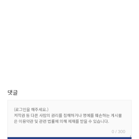
댓글
0 / 300