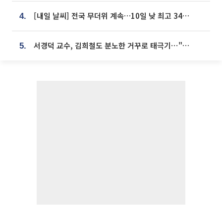
[내일 날씨] 전국 무더위 계속…10일 낮 최고 34도 육박
4.
서경덕 교수, 김희철도 분노한 거꾸로 태극기⋯"엉터리는 아냐, 아쉬울 뿐"
5.