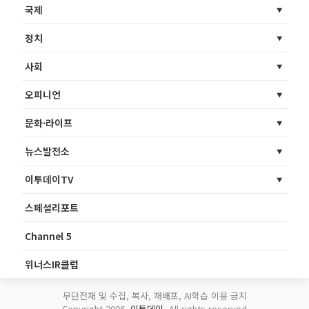
국제
정치
사회
오피니언
문화·라이프
뉴스발전소
이투데이TV
스페셜리포트
Channel 5
위너스IR클럽
무단전재 및 수집, 복사, 재배포, AI학습 이용 금지
Copyright 2006.
이투데이
. All rights reserved