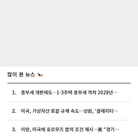
많이 본 뉴스
종부세 개편에도…1·3주택 종부세 격차 2028년부터 확대
1.
미국, 가상자산 포괄 규제 속도…상원, ‘클래리티법’ 9월 절차투표 추진
2.
이란, 미국에 호르무즈 합의 조건 제시…美 “경기 아직 안 끝나” [종합]
3.