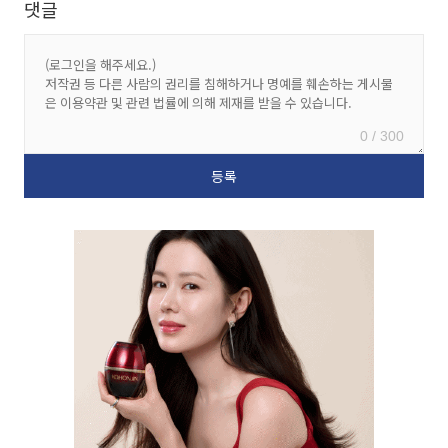
댓글
0 / 300