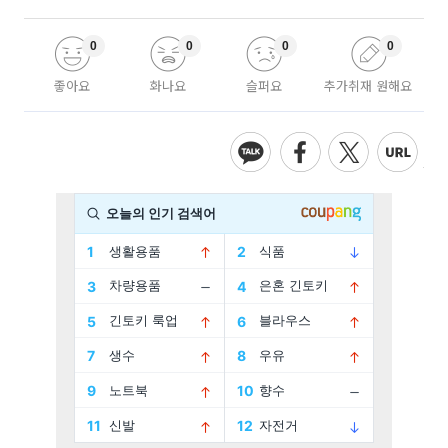
0
0
0
0
좋아요
화나요
슬퍼요
추가취재 원해요