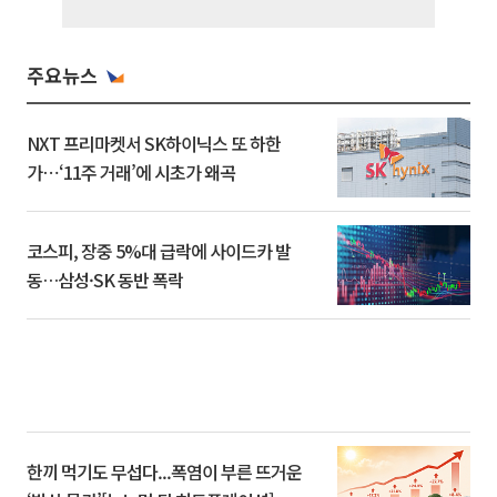
주요뉴스
NXT 프리마켓서 SK하이닉스 또 하한
가⋯‘11주 거래’에 시초가 왜곡
코스피, 장중 5%대 급락에 사이드카 발
동…삼성·SK 동반 폭락
한끼 먹기도 무섭다...폭염이 부른 뜨거운