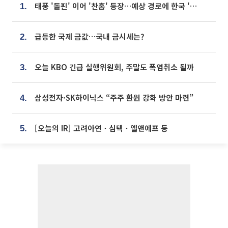
태풍 '돌핀' 이어 '찬홈' 등장…예상 경로에 한국 '한숨'
1.
급등한 국제 금값…국내 금시세는?
2.
오늘 KBO 긴급 실행위원회, 주말도 폭염취소 될까
3.
삼성전자·SK하이닉스 “주주 환원 강화 방안 마련”
4.
[오늘의 IR] 고려아연ㆍ심텍ㆍ엘앤에프 등
5.