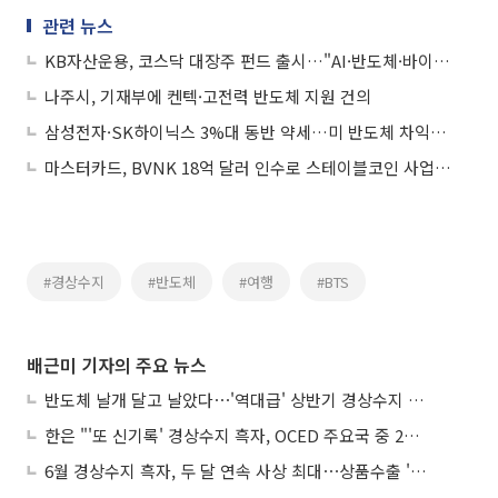
관련 뉴스
KB자산운용, 코스닥 대장주 펀드 출시…"AI·반도체·바이오 한 번에"
나주시, 기재부에 켄텍·고전력 반도체 지원 건의
삼성전자·SK하이닉스 3%대 동반 약세…미 반도체 차익실현·중동 리스크에 '휘청'
마스터카드, BVNK 18억 달러 인수로 스테이블코인 사업 본격 확장
#경상수지
#반도체
#여행
#BTS
배근미 기자의 주요 뉴스
반도체 날개 달고 날았다⋯'역대급' 상반기 경상수지 흑자 2000억달러 육박
한은 "'또 신기록' 경상수지 흑자, OCED 주요국 중 2위⋯반도체 수출 효과"
6월 경상수지 흑자, 두 달 연속 사상 최대⋯상품수출 '첫 1000억달러' 상회