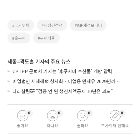
#국가부채
#재정건전성
#IMF재정모니터
#순부채
#부채비율
세종=곽도흔 기자의 주요 뉴스
CPTPP 문턱서 커지는 '후쿠시마 수산물' 개방 압력
어업법인 세제혜택 상시화…어업용 면세유 2029년까지 연장
나라살림硏 "검증 안 된 생산세액공제 10년은 과도"
0
0
0
0
좋아요
화나요
슬퍼요
추가취재 원해요