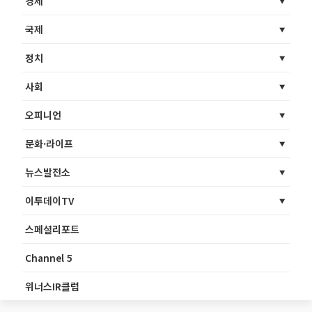
경제
국제
정치
사회
오피니언
문화·라이프
뉴스발전소
이투데이TV
스페셜리포트
Channel 5
위너스IR클럽