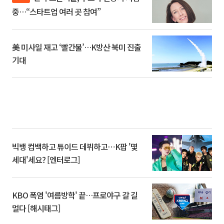
중…“스타트업 여러 곳 참여”
美 미사일 재고 ‘빨간불’…K방산 북미 진출
기대
빅뱅 컴백하고 튜이드 데뷔하고⋯K팝 '몇
세대'세요? [엔터로그]
KBO 폭염 '여름방학' 끝…프로야구 갈 길
멀다 [해시태그]