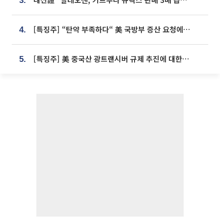
3.
[특징주] “탄약 부족하다“ 美 국방부 증산 요청에⋯국내 방산주 급등세
4.
[특징주] 美 중국산 광트랜시버 규제 추진에 대한광통신 등 광통신株 강세
5.