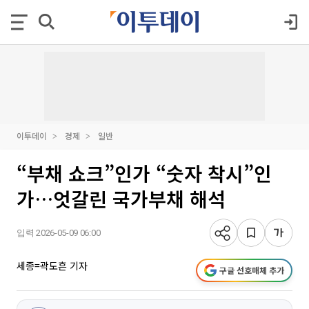
이투데이
경제
일반
“부채 쇼크”인가 “숫자 착시”인
가…엇갈린 국가부채 해석
입력 2026-05-09 06:00
세종=곽도흔 기자
구글 선호매체 추가