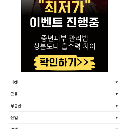
마켓
금융
부동산
산업