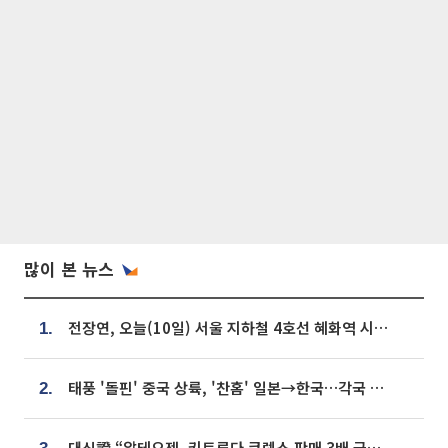
많이 본 뉴스
전장연, 오늘(10일) 서울 지하철 4호선 혜화역 시위…1호선 용산역 무정차
1.
태풍 '돌핀' 중국 상륙, '찬홈' 일본→한국…각국 기상청 예상 경로는?
2.
대신證 “알테오젠, 키트루다 큐렉스 판매 3배 급증…목표가 41만원 상향”