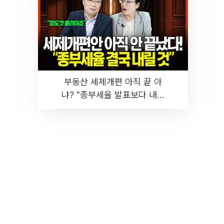
부동산 세제개편 아직 끝 아
냐? "종부세율 발표보다 내릴
것" 장기거주·양도세 전망 I 집
땅지성 I 김인만, 진미윤