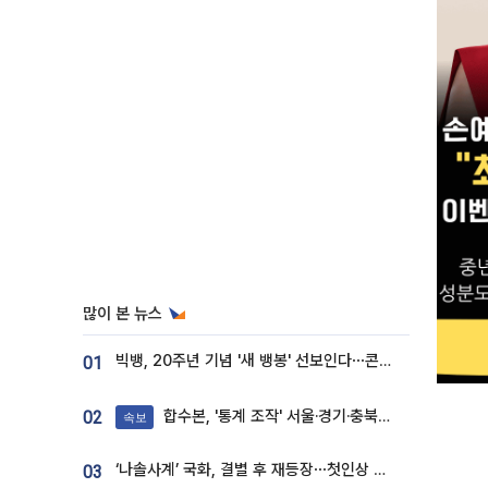
많이 본 뉴스
빅뱅, 20주년 기념 '새 뱅봉' 선보인다⋯콘서트 앞두고 팝업 개최
01
합수본, '통계 조작' 서울·경기·충북 선관위 등 추가 압수수색
02
속보
‘나솔사계’ 국화, 결별 후 재등장⋯첫인상 투표 휩쓸고 ‘인기녀’ 등극
03