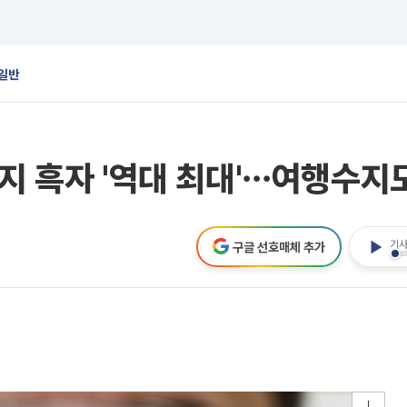
일반
지 흑자 '역대 최대'⋯여행수지도
기사
구글 선호매체 추가