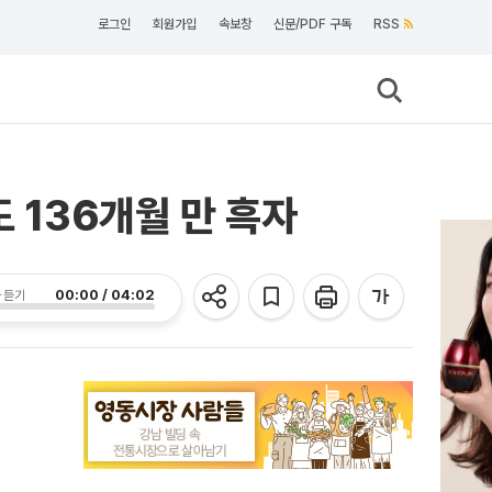
로그인
회원가입
속보창
신문/PDF 구독
RSS
 136개월 만 흑자
00:00 / 04:02
 듣기