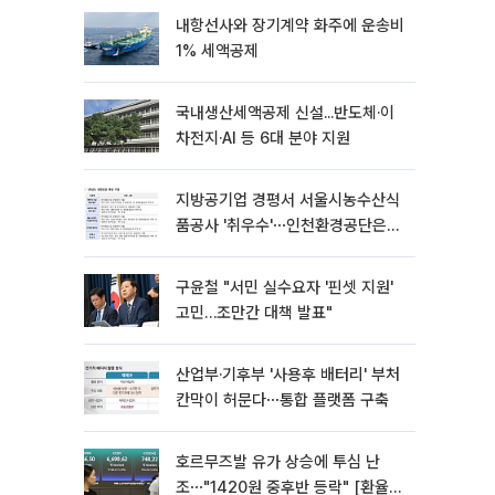
내항선사와 장기계약 화주에 운송비
1% 세액공제
국내생산세액공제 신설...반도체·이
차전지·AI 등 6대 분야 지원
지방공기업 경평서 서울시농수산식
품공사 '취우수'⋯인천환경공단은
'낙제점'
구윤철 "서민 실수요자 '핀셋 지원'
고민…조만간 대책 발표"
산업부·기후부 '사용후 배터리' 부처
칸막이 허문다⋯통합 플랫폼 구축
호르무즈발 유가 상승에 투심 난
조⋯"1420원 중후반 등락" [환율전