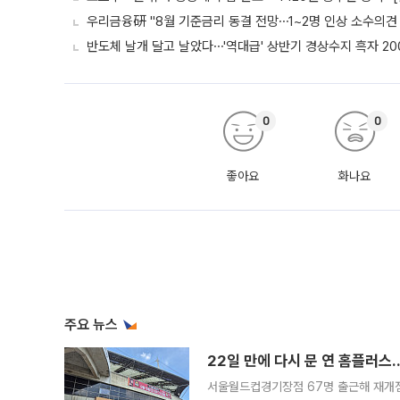
우리금융硏 "8월 기준금리 동결 전망⋯1~2명 인상 소수의견 
반도체 날개 달고 날았다⋯'역대급' 상반기 경상수지 흑자 20
0
0
좋아요
화나요
주요 뉴스
22일 만에 다시 문 연 홈플러스
서울월드컵경기장점 67명 출근해 재개점 