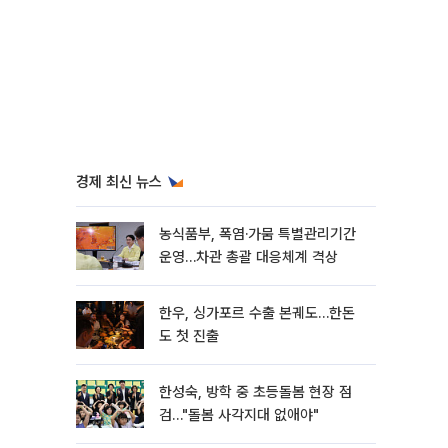
경제 최신 뉴스
농식품부, 폭염·가뭄 특별관리기간
운영…차관 총괄 대응체계 격상
한우, 싱가포르 수출 본궤도…한돈
도 첫 진출
한성숙, 방학 중 초등돌봄 현장 점
검…"돌봄 사각지대 없애야"