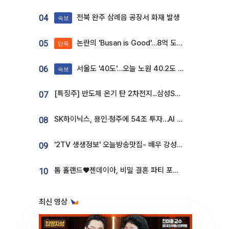
전북 완주 삼례읍 공장서 화재 발생
04
속보
논란의 'Busan is Good'…8억 도시브랜드, 용산 대통령실 CI 업체가 수행
05
단독
서울도 '40도'…오늘 노원 40.2도 기록
06
속보
[특징주] 반도체 온기 탄 2차전지...삼성SDI, 장 초반 7% 넘게 껑충
07
SK하이닉스, 용인·청주에 54조 투자…AI 메모리 생산기지 키운다
08
'2TV 생생정보' 오늘방송맛집- 배우 강성진 단골! 쌀국수ㆍ푸팟퐁 커리 맛집 '블○○○'
09
톰 홀랜드♥젠데이아, 비밀 결혼 파티 포착⋯호텔 대관비만 9억
10
최신 영상