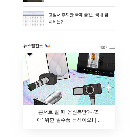
망]
고점서 후퇴한 국제 금값…국내 금
시세는?
뉴스발전소
콘서트 갈 때 응원봉만?⋯'최
애' 위한 필수품 등장이오! [솔
드아웃]