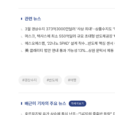
관련 뉴스
3월 경상수지 373억3000만달러 '사상 최대'⋯상품수지도 '
머스크, 텍사스에 최소 550억달러 규모 초대형 반도체공장 ‘
에스오에스랩, ‘22나노 SPAD’ 설계 착수…반도체 핵심 센서 
美 클래리티 법안 연내 통과 가능성 13%…상원 문턱서 제동
#경상수지
#반도체
#여행
배근미 기자의 주요 뉴스
자세히보기
호르무즈발 유가 상승에 투심 난조⋯"1420원 중후반 등락" 