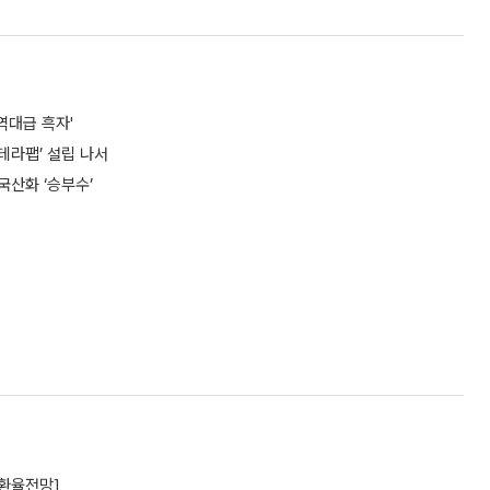
역대급 흑자'
테라팹’ 설립 나서
국산화 ‘승부수’
[환율전망]