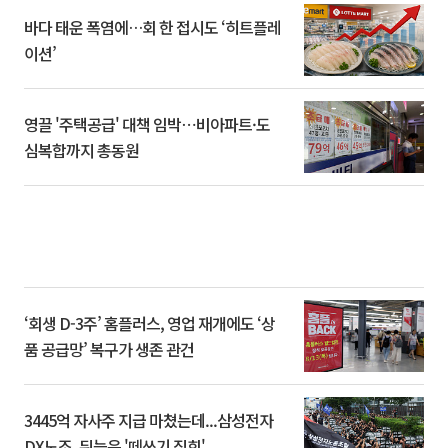
바다 태운 폭염에…회 한 접시도 ‘히트플레
이션’
영끌 '주택공급' 대책 임박⋯비아파트·도
심복합까지 총동원
‘회생 D-3주’ 홈플러스, 영업 재개에도 ‘상
품 공급망’ 복구가 생존 관건
3445억 자사주 지급 마쳤는데...삼성전자
DX노조, 뒤늦은 '떼쓰기 집회'