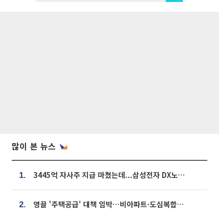
많이 본 뉴스
3445억 자사주 지급 마쳤는데...삼성전자 DX노조, 뒤늦은 '떼쓰기 집회'
1.
영끌 '주택공급' 대책 임박⋯비아파트·도심복합까지 총동원
2.