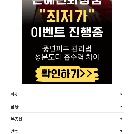
마켓
금융
부동산
산업