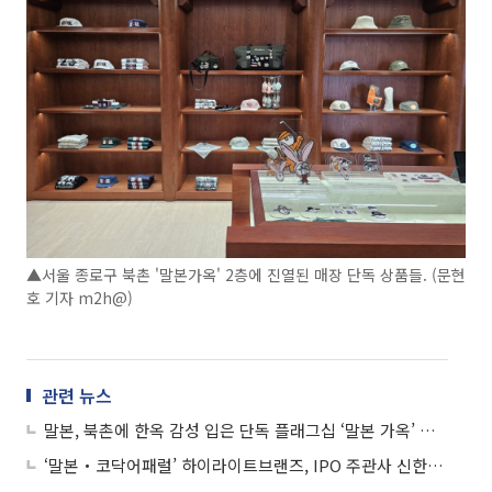
▲서울 종로구 북촌 '말본가옥' 2층에 진열된 매장 단독 상품들. (문현
호 기자 m2h@)
관련 뉴스
말본, 북촌에 한옥 감성 입은 단독 플래그십 ‘말본 가옥’ 오픈
‘말본‧코닥어패럴’ 하이라이트브랜즈, IPO 주관사 신한투자증권 선정