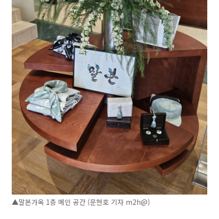
▲말본가옥 1층 메인 공간 (문현호 기자 m2h@)