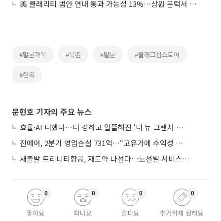
美 클래리티 법안 연내 통과 가능성 13%…상원 문턱서 제동
#말본가옥
#북촌
#말본
#플래그십스토어
#한옥
문현호 기자의 주요 뉴스
효율·AI 더했다…더 강하고 알뜰해진 ‘더 뉴 그랜저 하이브리드’
진에어, 2분기 영업손실 731억…“고유가에 수익성 악화”
새출발 트리니티항공, 재도약 나선다…노선별 서비스 차별화
0
0
0
0
좋아요
화나요
슬퍼요
추가취재 원해요