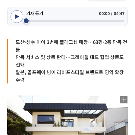
기사 듣기
00:00 / 04:47
도산·성수 이어 3번째 플래그십 매장⋯63평·2층 단독 건
물
단독 서비스 및 상품 판매⋯그레이풀 데드 협업 상품도
선봬
말본, 골프웨어 넘어 라이프스타일 브랜드로 영역 확장
주력