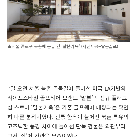
▲서울 종로구 북촌에 문을 연 '말본가옥' (사진제공=말본골프)
7일 오전 서울 북촌 골목길에 들어선 미국 LA기반의
라이프스타일 골프웨어 브랜드 ‘말본’의 신규 플래그
십 스토어 ‘말본가옥’은 기존 골프웨어 매장과는 확연
히 다른 분위기였다. 전통 한옥이 늘어선 북촌 특유의
고즈넉한 풍경 사이에 들어선 단독 건물은 외관부터
그저 ‘집’에 가까운 모습이었다.