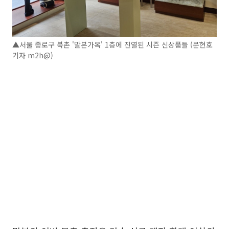
▲서울 종로구 북촌 '말본가옥' 1층에 진열된 시즌 신상품들 (문현호
기자 m2h@)