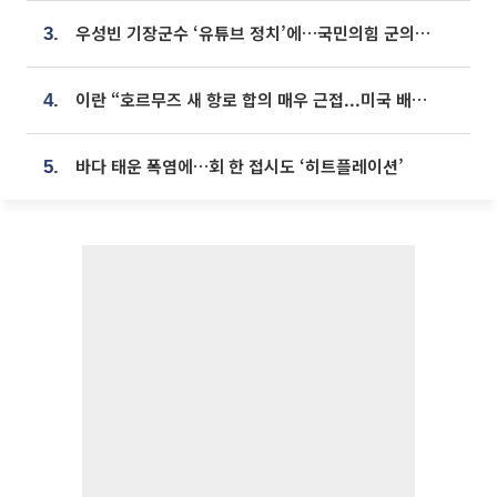
우성빈 기장군수 ‘유튜브 정치’에…국민의힘 군의원들 집단 반발
3.
이란 “호르무즈 새 항로 합의 매우 근접...미국 배상 먼저”
4.
바다 태운 폭염에…회 한 접시도 ‘히트플레이션’
5.