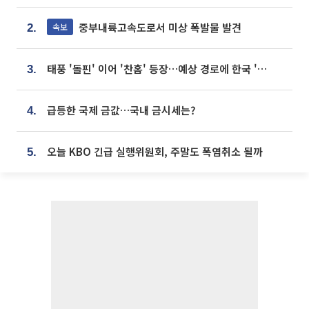
중부내륙고속도로서 미상 폭발물 발견
속보
2.
태풍 '돌핀' 이어 '찬홈' 등장…예상 경로에 한국 '한숨'
3.
급등한 국제 금값…국내 금시세는?
4.
오늘 KBO 긴급 실행위원회, 주말도 폭염취소 될까
5.