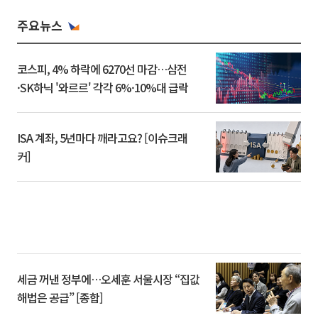
주요뉴스
코스피, 4% 하락에 6270선 마감…삼전
·SK하닉 '와르르' 각각 6%·10%대 급락
ISA 계좌, 5년마다 깨라고요? [이슈크래
커]
세금 꺼낸 정부에…오세훈 서울시장 “집값
해법은 공급” [종합]