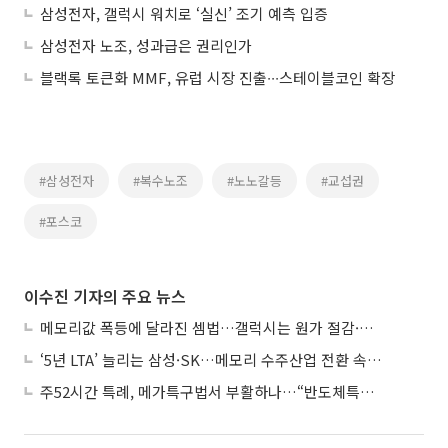
삼성전자, 갤럭시 워치로 ‘실신’ 조기 예측 입증
삼성전자 노조, 성과급은 권리인가
블랙록 토큰화 MMF, 유럽 시장 진출∙∙∙스테이블코인 확장
#삼성전자
#복수노조
#노노갈등
#교섭권
#포스코
이수진 기자의 주요 뉴스
메모리값 폭등에 달라진 셈법…갤럭시는 원가 절감·아이폰은 서비스 확대
‘5년 LTA’ 늘리는 삼성·SK…메모리 수주산업 전환 속 다른 셈법
주52시간 특례, 메가특구법서 부활하나…“반도체특별법 담겨야”