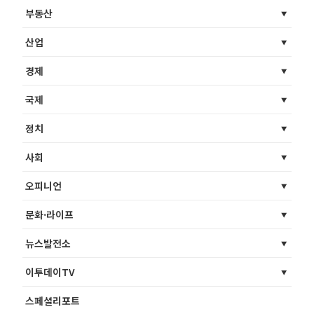
부동산
산업
경제
국제
정치
사회
오피니언
문화·라이프
뉴스발전소
이투데이TV
스페셜리포트