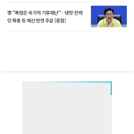
李 "폭염은 국가적 기후재난"…냉방·전력
망 확충 등 예산 반영 주문 [종합]