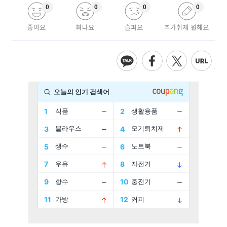
0
0
0
0
좋아요
화나요
슬퍼요
추가취재 원해요