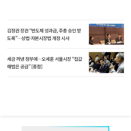
김정관 장관 “반도체 성과급, 주총 승인 받
도록”…상법·자본시장법 개정 시사
세금 꺼낸 정부에…오세훈 서울시장 “집값
해법은 공급” [종합]