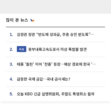
많이 본 뉴스
김정관 장관 “반도체 성과급, 주총 승인 받도록”…상법·자본시장법 개정 시사
1.
중부내륙고속도로서 미상 폭발물 발견
속보
2.
태풍 '돌핀' 이어 '찬홈' 등장…예상 경로에 한국 '한숨'
3.
급등한 국제 금값…국내 금시세는?
4.
오늘 KBO 긴급 실행위원회, 주말도 폭염취소 될까
5.