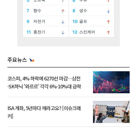
주요뉴스
코스피, 4% 하락에 6270선 마감…삼전
·SK하닉 '와르르' 각각 6%·10%대 급락
ISA 계좌, 5년마다 깨라고요? [이슈크래
커]