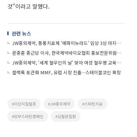
것”이라고 말했다.
관련 뉴스
JW중외제약, 통풍치료제 ‘에파미뉴라드’ 임상 3상 마지막 환자 투약 완료
문종훈 종근당 이사, 한국제약바이오협회 홍보전문위원장 선출
JW중외제약, ‘세계 혈우인의 날’ 맞아 여성 혈우병 교육용 만화책 배포
블랙록 토큰화 MMF, 유럽 시장 진출∙∙∙스테이블코인 확장
#이상지질혈증
#JW중외제약
#스타틴치료
#당부스타틴캠페인
#심혈관질환