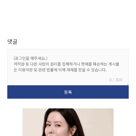
댓글
0 / 300