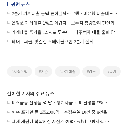
관련 뉴스
2분기 가계대출 문턱 높아질까…은행ㆍ비은행 대출태도 '강화' 예고
은행권 가계대출 1%도 어렵다…보수적 총량관리 현실화
가계대출 증가율 1.5%로 묶는다…다주택자 매물 출회 압박 커지나
테더ㆍ써클, 엇갈린 스테이블코인 2분기 실적
#시중은행
#기준
#가계대출
#감소
#증가
김이현 기자의 주요 뉴스
미소금융 신상품 석 달⋯생계자금 목표 달성률 9% 그쳐
회수 포기한 돈 1조2000억⋯추정손실 10건 중 8건은 기업대출
세제 개편에 복잡해진 자산가 셈법⋯강남 고령자·다주택자 ‘자산재편 고심’