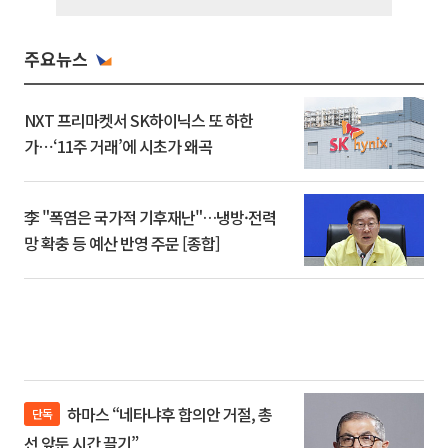
주요뉴스
NXT 프리마켓서 SK하이닉스 또 하한
가⋯‘11주 거래’에 시초가 왜곡
李 "폭염은 국가적 기후재난"…냉방·전력
망 확충 등 예산 반영 주문 [종합]
하마스 “네타냐후 합의안 거절, 총
단독
선 앞둔 시간 끌기”