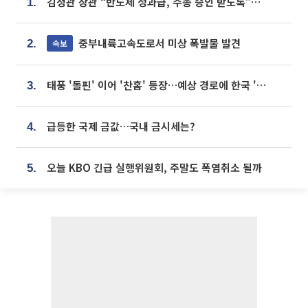
김정관 장관 “반도체 성과급, 주총 승인 받도록”…상법·자본시장법 개정 시사
1.
중부내륙고속도로서 미상 폭발물 발견
속보
2.
태풍 '돌핀' 이어 '찬홈' 등장…예상 경로에 한국 '한숨'
3.
급등한 국제 금값…국내 금시세는?
4.
오늘 KBO 긴급 실행위원회, 주말도 폭염취소 될까
5.