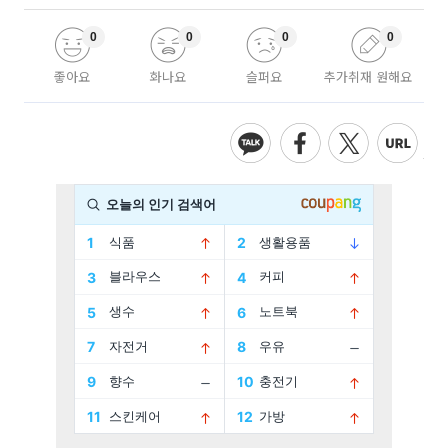
0
0
0
0
좋아요
화나요
슬퍼요
추가취재 원해요