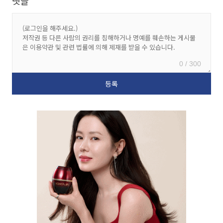
댓글
0 / 300