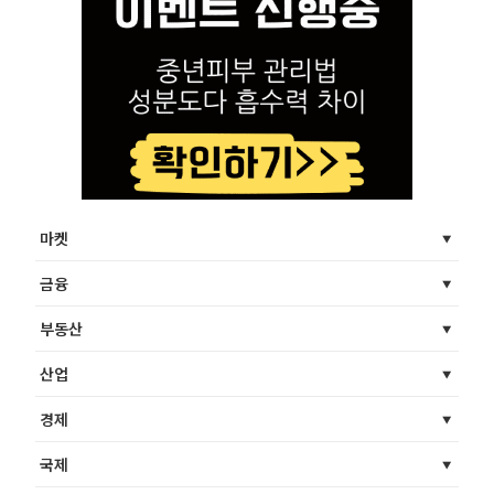
마켓
금융
부동산
산업
경제
국제