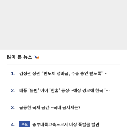
많이 본 뉴스
김정관 장관 “반도체 성과급, 주총 승인 받도록”…상법·자본시장법 개정 시사
1.
태풍 '돌핀' 이어 '찬홈' 등장…예상 경로에 한국 '한숨'
2.
급등한 국제 금값…국내 금시세는?
3.
중부내륙고속도로서 미상 폭발물 발견
속보
4.