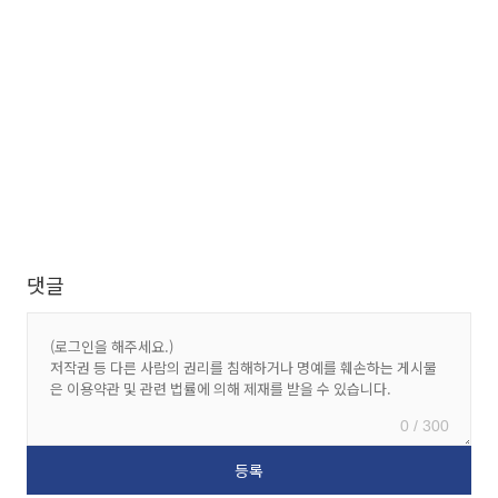
댓글
0 / 300