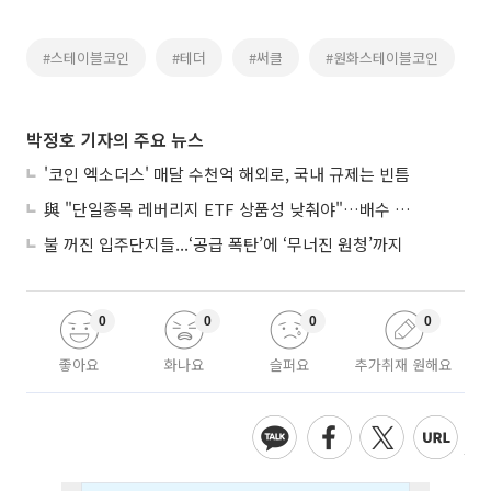
#스테이블코인
#테더
#써클
#원화스테이블코인
박정호 기자의 주요 뉴스
'코인 엑소더스' 매달 수천억 해외로, 국내 규제는 빈틈
與 "단일종목 레버리지 ETF 상품성 낮춰야"…배수 조정안도 거론
불 꺼진 입주단지들...‘공급 폭탄’에 ‘무너진 원청’까지
0
0
0
0
좋아요
화나요
슬퍼요
추가취재 원해요