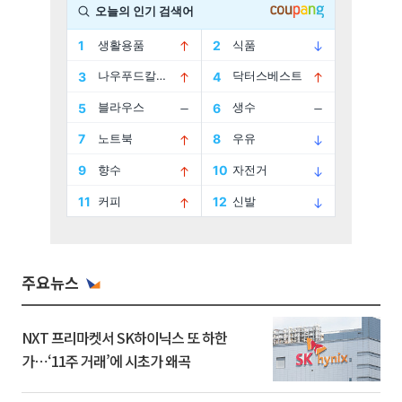
주요뉴스
NXT 프리마켓서 SK하이닉스 또 하한
가⋯‘11주 거래’에 시초가 왜곡