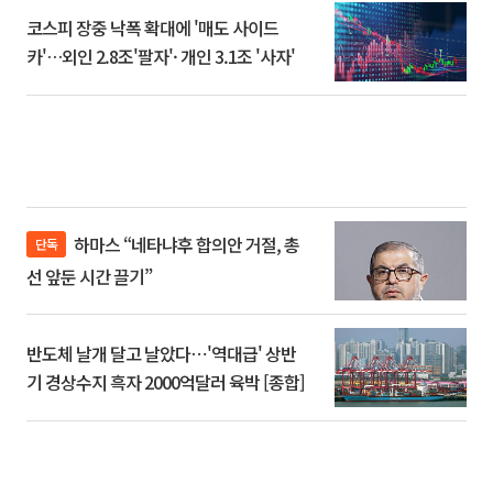
코스피 장중 낙폭 확대에 '매도 사이드
카'…외인 2.8조'팔자'· 개인 3.1조 '사자'
하마스 “네타냐후 합의안 거절, 총
단독
선 앞둔 시간 끌기”
반도체 날개 달고 날았다⋯'역대급' 상반
기 경상수지 흑자 2000억달러 육박 [종합]