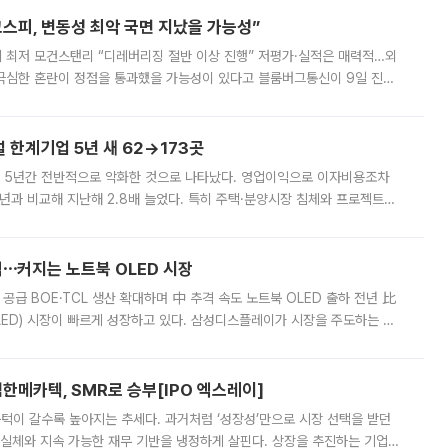
스피, 변동성 최악 국면 지났을 가능성”
 만에 최저 모건스탠리 “디레버리징 절반 이상 진행” 저평가·실적은 매력적…외
든 극심한 혼란이 정점을 통과했을 가능성이 있다고 블룸버그통신이 9일 진단
가 상당 부분 정리된 데다 금융당국의 규제 강화로 고위험 상품 거래도 급감
한계기업 5년 새 62→173곳
 5년간 전반적으로 악화한 것으로 나타났다. 영업이익으로 이자비용조차
년과 비교해 지난해 2.8배 늘었다. 특히 주택·분양시장 침체와 프로젝트파
 악화가 두드러졌다. 9일 한국건설산업연구원은 ‘2025년 건설업 외감기업
격⋯커지는 노트북 OLED 시장
 공급 BOE·TCL 생산 확대하며 中 추격 속도 노트북 OLED 출하 전년 比
ED) 시장이 빠르게 성장하고 있다. 삼성디스플레이가 시장을 주도하는 가
 확대에 나서면서 노트북 OLED 시장을 둘러싼 경쟁이 치열해지고 있다. 9
한메카텍, SMR로 승부[IPO 엑스레이]
 문턱이 갈수록 높아지는 추세다. 과거처럼 ‘성장성’만으로 시장 선택을 받던
 실체와 지속 가능한 재무 기반을 냉정하게 살핀다. 상장을 추진하는 기업들