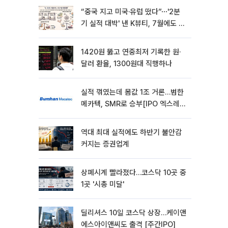
“중국 지고 미국·유럽 떴다”⋯'2분
기 실적 대박' 낸 K뷰티, 7월에도 질
주
1420원 뚫고 연중최저 기록한 원·
달러 환율, 1300원대 직행하나
실적 꺾였는데 몸값 1조 거론…범한
메카텍, SMR로 승부[IPO 엑스레
이]
역대 최대 실적에도 하반기 불안감
커지는 증권업계
상폐시계 빨라졌다…코스닥 10곳 중
1곳 '시총 미달'
딜리셔스 10일 코스닥 상장…케이앤
에스아이앤씨도 출격 [주간IPO]