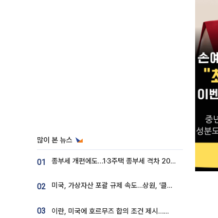
많이 본 뉴스
종부세 개편에도…1·3주택 종부세 격차 2028년부터 확대
01
미국, 가상자산 포괄 규제 속도…상원, ‘클래리티법’ 9월 절차투표 추진
02
03
이란, 미국에 호르무즈 합의 조건 제시…美 “경기 아직 안 끝나” [종합]