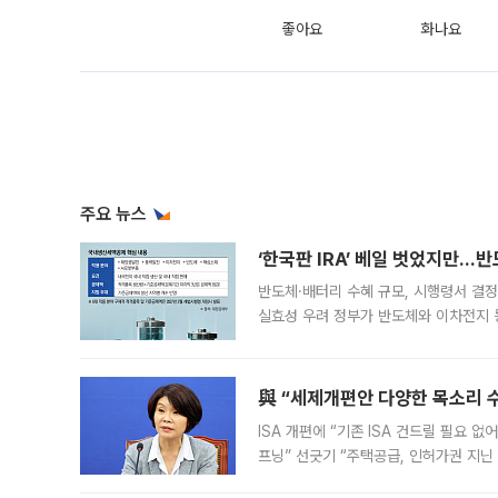
좋아요
화나요
주요 뉴스
‘한국판 IRA’ 베일 벗었지만…
반도체·배터리 수혜 규모, 시행령서 결정
실효성 우려 정부가 반도체와 이차전지 
법(IRA)’으로 불리는 국내생산세액공제
與 “세제개편안 다양한 목소리 
ISA 개편에 “기존 ISA 건드릴 필요 
프닝” 선긋기 “주택공급, 인허가권 지닌
견을 수렴해 당정과 개편안에 대한 조율