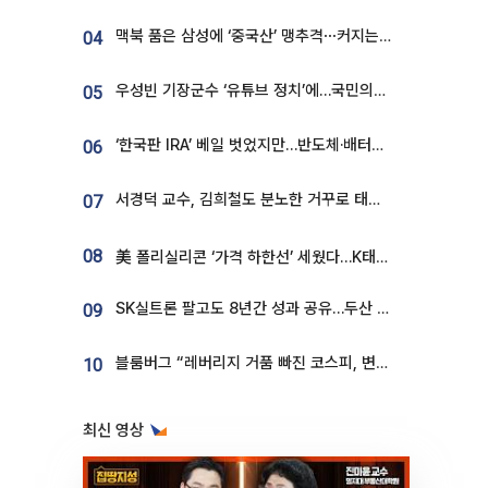
맥북 품은 삼성에 ‘중국산’ 맹추격⋯커지는 노트북 OLED 시장
04
우성빈 기장군수 ‘유튜브 정치’에…국민의힘 군의원들 집단 반발
05
‘한국판 IRA’ 베일 벗었지만…반도체·배터리 업계 “시행령이 관건”
06
서경덕 교수, 김희철도 분노한 거꾸로 태극기⋯"엉터리는 아냐, 아쉬울 뿐"
07
08
美 폴리실리콘 ‘가격 하한선’ 세웠다…K태양광 수혜 기대
SK실트론 팔고도 8년간 성과 공유…두산 인수대금 2.3조가 끝 아냐
09
블룸버그 “레버리지 거품 빠진 코스피, 변동성 최악 국면 지났을 가능성”
10
최신 영상