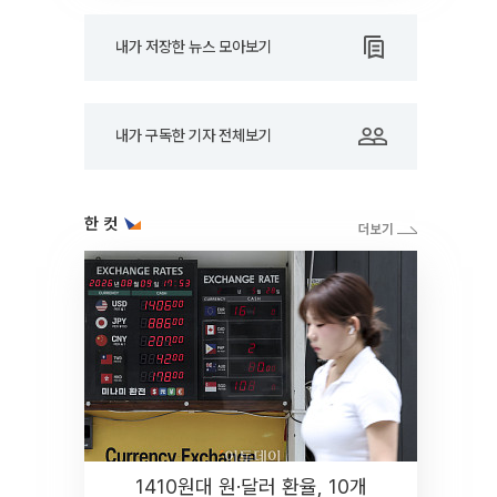
내가 저장한 뉴스 모아보기
내가 구독한 기자 전체보기
한 컷
1410원대 원·달러 환율, 10개