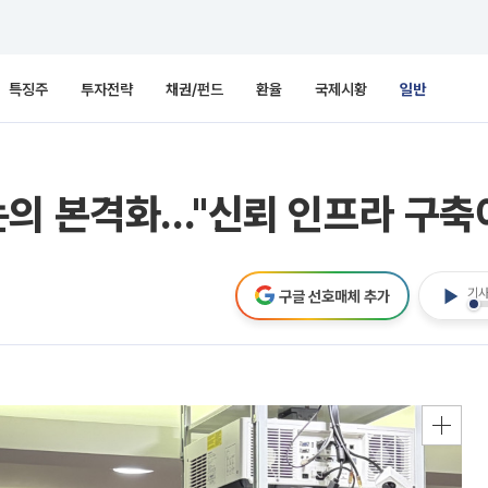
특징주
투자전략
채권/펀드
환율
국제시황
일반
의 본격화…"신뢰 인프라 구축
기사
구글 선호매체 추가