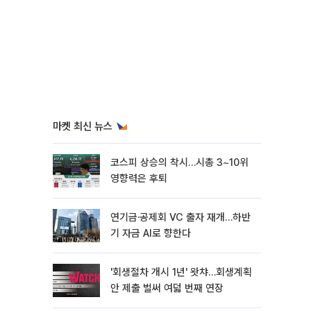
마켓 최신 뉴스
코스피 상승의 착시…시총 3~10위
영향력은 후퇴
연기금·공제회 VC 출자 재개…하반
기 자금 AI로 향한다
'회생절차 개시 1년' 왓챠…회생계획
안 제출 벌써 여덟 번째 연장