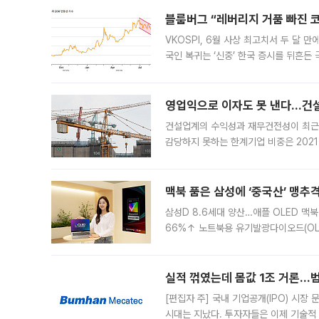
블룸버그 “레버리지 거품 빠진 코
VKOSPI, 6월 사상 최고치서 두 달
국인 복귀는 ‘신중’ 한국 증시를 뒤흔
했다. 대규모 반대매매로 레버리지 투자
영업익으로 이자도 못 낸다…건설 
건설업계의 수익성과 재무건전성이 최근
감당하지 못하는 한계기업 비중은 2021
이낸싱(PF) 부담이 집중된 건축 부문의
경영
맥북 품은 삼성에 ‘중국산’ 맹추
삼성D 8.6세대 양산…애플 OLED 맥북
66%↑ 노트북용 유기발광다이오드(OL
운데 중국 BOE와 TCL CSOT도 생산
일 업계에 따르면 삼성
실적 꺾였는데 몸값 1조 거론…범
[편집자 주] 국내 기업공개(IPO) 시장
시대는 지났다. 투자자들은 이제 기술적