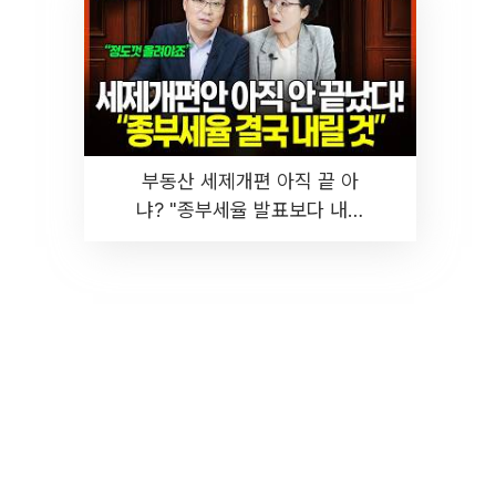
부동산 세제개편 아직 끝 아
냐? "종부세율 발표보다 내릴
것" 장기거주·양도세 전망 I 집
땅지성 I 김인만, 진미윤