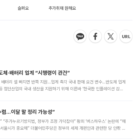
슬퍼요
추가취재 원해요
반도체·배터리 업계 “시행령이 관건”
 배터리 셀 빠지면 반쪽 지원…업계 촉각 국내 판매 요건 변수…반도체 업계
등 첨단산업의 국내 생산을 지원하기 위해 이른바 ‘한국판 인플레이션 감축
를 신설했지만, 업계에서는 세부 지원 대상에 따라 정책 효과가 크게 달라
수렴…이달 말 정리 가능성”
없어” “주가누르기방지법, 정부가 조정 가닥잡아” 황희 ‘버스하우스’ 논란에 “해
 서울시가 중요해” 더불어민주당은 정부의 세제 개편안과 관련한 당 안팎 의
에 나서겠다고 예고했다. 민주당은 8월 말 당정 조율을 거친 개편안이