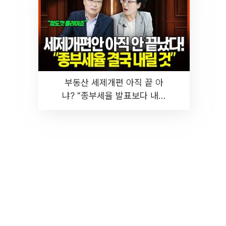
부동산 세제개편 아직 끝 아
냐? "종부세율 발표보다 내릴
것" 장기거주·양도세 전망 I 집
땅지성 I 김인만, 진미윤