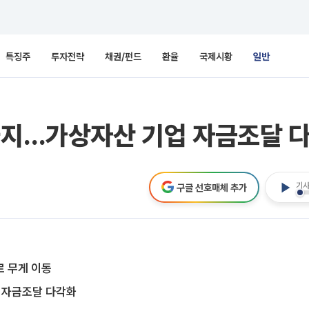
특징주
투자전략
채권/펀드
환율
국제시황
일반
인까지…가상자산 기업 자금조달 
기사
구글 선호매체 추가
로 무게 이동
로 자금조달 다각화