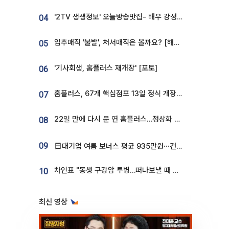
'2TV 생생정보' 오늘방송맛집- 배우 강성진 단골! 쌀국수ㆍ푸팟퐁 커리 맛집 '블○○○'
04
입추매직 '불발', 처서매직은 올까요? [해시태그]
05
'기사회생, 홈플러스 재개장' [포토]
06
홈플러스, 67개 핵심점포 13일 정식 개장…영업 재개 속도
07
22일 만에 다시 문 연 홈플러스…정상화 바쁜데 재고 없어 ‘발동동’[가보니]
08
09
日대기업 여름 보너스 평균 935만원⋯건설회사 1800만 넘어
차인표 "동생 구강암 투병…떠나보낼 때 가장 힘들었다”
10
최신 영상