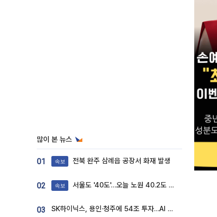
많이 본 뉴스
전북 완주 삼례읍 공장서 화재 발생
01
속보
서울도 '40도'…오늘 노원 40.2도 기록
02
속보
SK하이닉스, 용인·청주에 54조 투자…AI 메모리 생산기지 키운다
03