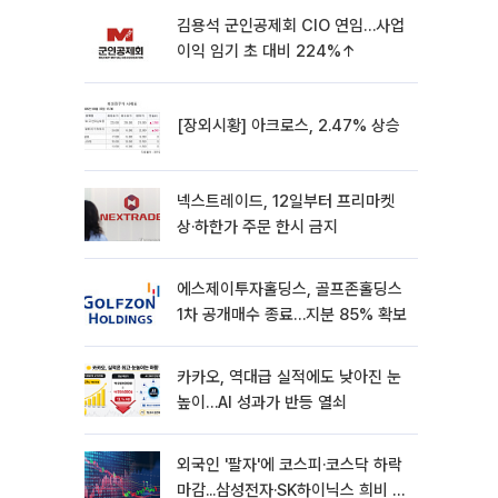
김용석 군인공제회 CIO 연임…사업
이익 임기 초 대비 224%↑
[장외시황] 아크로스, 2.47% 상승
넥스트레이드, 12일부터 프리마켓
상·하한가 주문 한시 금지
에스제이투자홀딩스, 골프존홀딩스
1차 공개매수 종료…지분 85% 확보
카카오, 역대급 실적에도 낮아진 눈
높이…AI 성과가 반등 열쇠
외국인 '팔자'에 코스피·코스닥 하락
마감...삼성전자·SK하이닉스 희비 갈