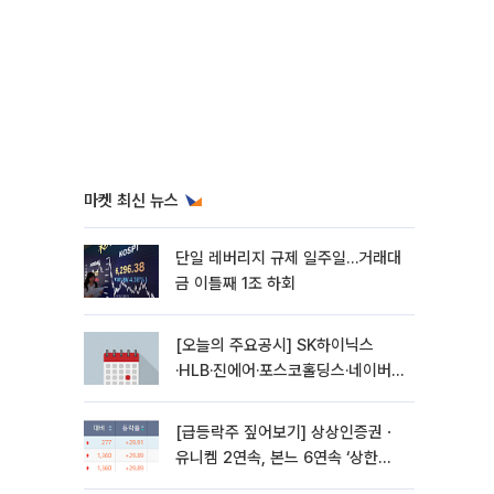
마켓 최신 뉴스
단일 레버리지 규제 일주일…거래대
금 이틀째 1조 하회
[오늘의 주요공시] SK하이닉스
·HLB·진에어·포스코홀딩스·네이버·
대우건설 등
[급등락주 짚어보기] 상상인증권ㆍ
유니켐 2연속, 본느 6연속 ‘상한
가’⋯M&A 훈풍 분 증시