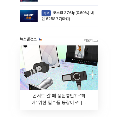
려
코스피 37.61p(0.60%) 내
속보
린 6258.77(마감)
뉴스발전소
콘서트 갈 때 응원봉만?⋯'최
애' 위한 필수품 등장이오! [솔
드아웃]