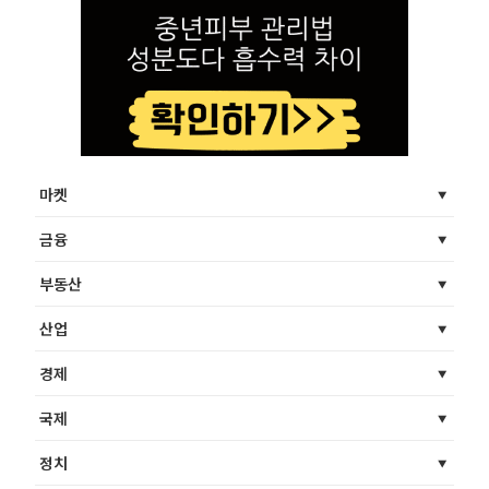
마켓
금융
부동산
산업
경제
국제
정치