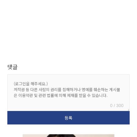
댓글
0 / 300