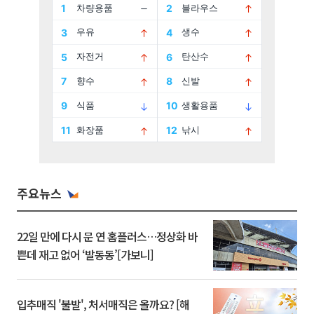
주요뉴스
22일 만에 다시 문 연 홈플러스…정상화 바
쁜데 재고 없어 ‘발동동’[가보니]
입추매직 '불발', 처서매직은 올까요? [해