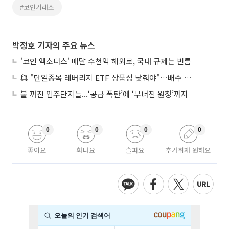
#코인거래소
박정호 기자의 주요 뉴스
'코인 엑소더스' 매달 수천억 해외로, 국내 규제는 빈틈
與 "단일종목 레버리지 ETF 상품성 낮춰야"…배수 조정안도 거론
불 꺼진 입주단지들...‘공급 폭탄’에 ‘무너진 원청’까지
0
0
0
0
좋아요
화나요
슬퍼요
추가취재 원해요