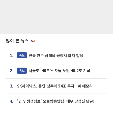
많이 본 뉴스
전북 완주 삼례읍 공장서 화재 발생
속보
1.
서울도 '40도'…오늘 노원 40.2도 기록
속보
2.
SK하이닉스, 용인·청주에 54조 투자…AI 메모리 생산기지 키운다
3.
'2TV 생생정보' 오늘방송맛집- 배우 강성진 단골! 쌀국수ㆍ푸팟퐁 커리 맛집 '블○○○'
4.