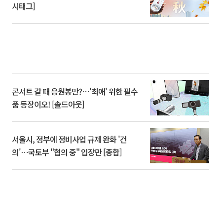
시태그]
콘서트 갈 때 응원봉만?⋯'최애' 위한 필수
품 등장이오! [솔드아웃]
서울시, 정부에 정비사업 규제 완화 '건
의'⋯국토부 "협의 중" 입장만 [종합]