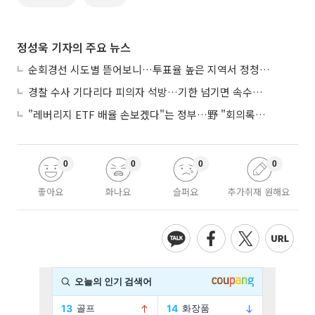
정성욱 기자의 주요 뉴스
순회경선 시도별 뜯어보니…투표율 높은 지역서 정청래 강세
경찰 수사 기다리다 피의자 석방…기한 넘기면 속수무책
"레버리지 ETF 배율 손보겠다"는 정부…野 "회의록부터 내놔야"
0
0
0
0
좋아요
화나요
슬퍼요
추가취재 원해요