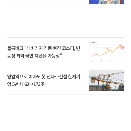
블룸버그 “레버리지 거품 빠진 코스피, 변
동성 최악 국면 지났을 가능성”
영업익으로 이자도 못 낸다…건설 한계기
업 5년 새 62→173곳