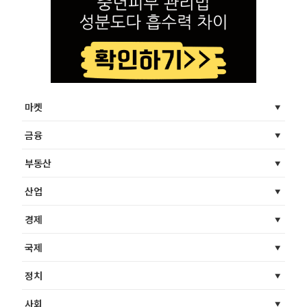
마켓
금융
부동산
산업
경제
국제
정치
사회