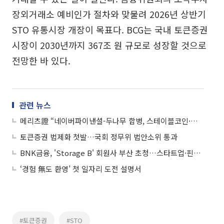
장외거래소 예비인가 절차와 맞물려 2026년 상반기
STO 유통시장 개장이 목표다. BCG는 국내 토큰증권
시장이 2030년까지 367조 원 규모로 성장할 것으로
전망한 바 있다.
관련 뉴스
메리츠證 “네이버파이낸셜-두나무 합병, 스테이블코인·토큰증권 수혜 기대”
토큰증권 법제화 첫발…국회 정무위 법안소위 통과
BNK금융, 'Storage B' 회원사 부산 초청…스타트업·핀테크 협업 강화
‘경험 無도 환영’ 첫 일자리 도전 설명서
#토큰증권
#STO