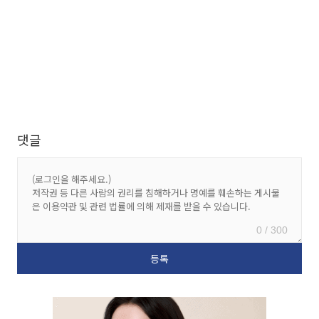
댓글
0 / 300