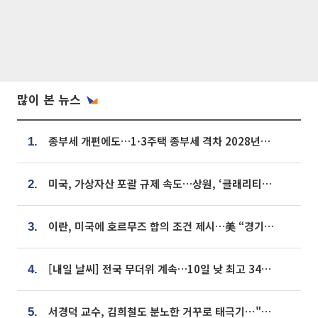
많이 본 뉴스
종부세 개편에도…1·3주택 종부세 격차 2028년부터 확대
1.
미국, 가상자산 포괄 규제 속도…상원, ‘클래리티법’ 9월 절차투표 추진
2.
이란, 미국에 호르무즈 합의 조건 제시…美 “경기 아직 안 끝나” [종합]
3.
[내일 날씨] 전국 무더위 계속…10일 낮 최고 34도 육박
4.
서경덕 교수, 김희철도 분노한 거꾸로 태극기⋯"엉터리는 아냐, 아쉬울 뿐"
5.