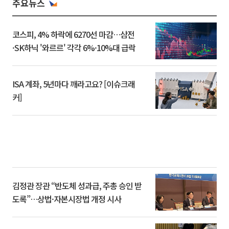
주요뉴스
코스피, 4% 하락에 6270선 마감…삼전
·SK하닉 '와르르' 각각 6%·10%대 급락
ISA 계좌, 5년마다 깨라고요? [이슈크래
커]
김정관 장관 “반도체 성과급, 주총 승인 받
도록”…상법·자본시장법 개정 시사