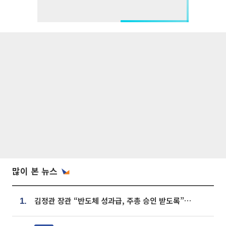
많이 본 뉴스
김정관 장관 “반도체 성과급, 주총 승인 받도록”…상법·자본시장법 개정 시사
1.