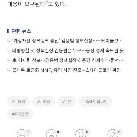
대응이 요구된다”고 했다.
관련 뉴스
'가상자산 싱크탱크 출신' 김용범 정책실장⋯스테이블코인·현물ETF 정책 탄력 기대
대통령실 첫 정책실장 김용범은 누구⋯공정 경제 속도낼 듯
李 경제팀 참모…김용범 정책실장·하준경 경제수석·류덕현 재정보좌관 인선
블랙록 토큰화 MMF, 유럽 시장 진출∙∙∙스테이블코인 확장
#김용범
#이창용
#한은
#스테이블코인
#한국은행
0
0
0
0