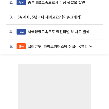
중부내륙고속도로서 미상 폭발물 발견
속보
2.
ISA 계좌, 5년마다 깨라고요? [이슈크래커]
3.
서울양양고속도로 이천터널 앞 사고 발생
속보
4.
실리콘투, 라이브커머스팀 신설…K뷰티 ‘글로벌 판매망’ 확대[K뷰티 라방戰]
단독
5.