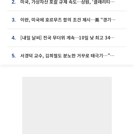
미국, 가상자산 포괄 규제 속도…상원, ‘클래리티법’ 9월 절차투표 추진
2.
이란, 미국에 호르무즈 합의 조건 제시…美 “경기 아직 안 끝나” [종합]
3.
[내일 날씨] 전국 무더위 계속…10일 낮 최고 34도 육박
4.
서경덕 교수, 김희철도 분노한 거꾸로 태극기⋯"엉터리는 아냐, 아쉬울 뿐"
5.