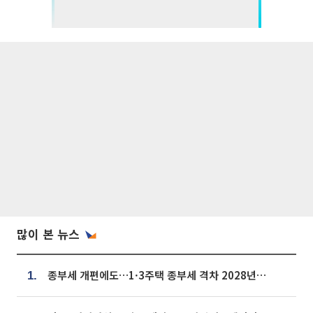
많이 본 뉴스
종부세 개편에도…1·3주택 종부세 격차 2028년부터 확대
1.