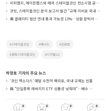
비피엠지, 에이든랩스와 태국 스테이블코인 컨소시엄 공동 참여
코빗, 스테이블코인 분석 보고서 발간 "규제 미비로 국내 기업 역차별 우려"
美 클래리티 법안 연내 통과 가능성 13%…상원 문턱서 제동
#스테이블코인
#해시드
#김용범
#원화스테이블코인
#디지털G2
박정호 기자의 주요 뉴스
'코인 엑소더스' 매달 수천억 해외로, 국내 규제는 빈틈
與 "단일종목 레버리지 ETF 상품성 낮춰야"…배수 조정안도 거론
0
0
0
0