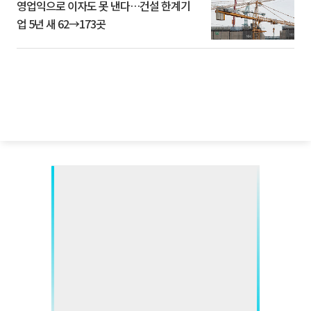
영업익으로 이자도 못 낸다…건설 한계기
업 5년 새 62→173곳