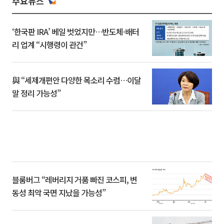
주요뉴스
‘한국판 IRA’ 베일 벗었지만…반도체·배터
리 업계 “시행령이 관건”
與 “세제개편안 다양한 목소리 수렴…이달
말 정리 가능성”
블룸버그 “레버리지 거품 빠진 코스피, 변
동성 최악 국면 지났을 가능성”