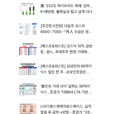
美 ‘232조 하이브리드 제재’ 임박…
K-태양광, 불확실성 털고 날개 다나
[주간증시전망] 다음주 코스피
6000~7000⋯“外人 수급은 정책
이 변수”
[베스트&워스트] 코스닥 10% 급반
등…본느, 최대주주 변경 기대에
270% 폭등
[베스트&워스트] 삼성전자·SK하이
닉스 밀린 한 주…상상인증권은
85% 급등
'불안과 기대 사이' 널뛰는 SK하이
닉스…증권가 "HBM4·LTA 기반 펀
터멘털 견고"
LIG디펜스앤에어로스페이스, 실적
발표 후 급락→반등⋯증권가 “28년