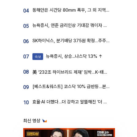
동해안은 시간당 80㎜ 폭우, 그 외 지역은 폭염…‘극과 극 날씨’
04
뉴욕증시, 연준 금리인상 기대감 꺾이자 상승...S&P500 사상 최고치 [종합]
05
SK하이닉스, 분기배당 375원 확정…주주환원책 9월로 앞당겨 발표
06
뉴욕증시, 상승...나스닥 1.3% ↑
07
속보
08
美 ‘232조 하이브리드 제재’ 임박…K-태양광, 불확실성 털고 날개 다나
[베스트&워스트] 코스닥 10% 급반등…본느, 최대주주 변경 기대에 270% 폭등
09
효율·AI 더했다…더 강하고 알뜰해진 ‘더 뉴 그랜저 하이브리드’ [ET의 모빌리티]
10
최신 영상