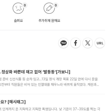
0
0
슬퍼요
추가취재 원해요
…정상화 바쁜데 재고 없어 ‘발동동’[가보니]
준비 신선식품 등 순차 입고…13일 정식 개장 목표 22일 만에 다시 문을
오전부터 직원들은 비어 있는 진열대를 채우느라 바쁘게 움직였다. 계란과
리를 잡기 시작했지만, 매장 곳곳엔 여전히 텅 빈 매대가 먼저 눈에 들어왔
까요? [해시태그]
’의 단계까지 온 지독하고 지독한 폭염입니다. 낮 기온이 37~39도를 찍는 극