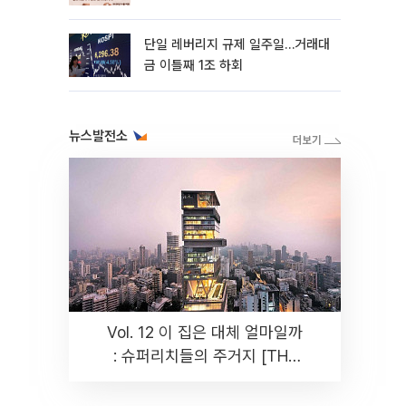
까지 튼튼”
단일 레버리지 규제 일주일…거래대
금 이틀째 1조 하회
뉴스발전소
Vol. 12 이 집은 대체 얼마일까
: 슈퍼리치들의 주거지 [THE
RARE]