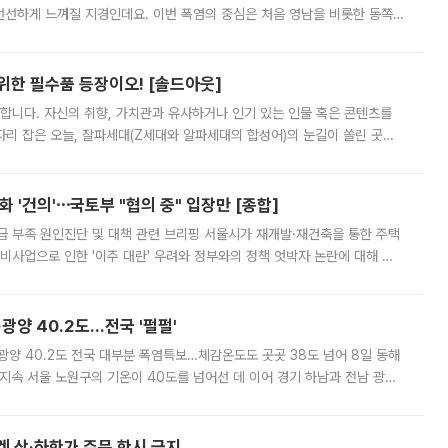
 선선하게 느껴질 지경인데요. 이번 폭염의 중심은 처음 영남을 비롯한 동쪽
 북서풍이 산맥을 넘어 영남 쪽으로 내려오면서 뜨겁고 건조해졌는데요.
 위한 필수품 등장이오! [솔드아웃]
합니다. 자신의 취향, 가치관과 유사하거나 인기 있는 인물 혹은 콘텐츠를
'가 자리 잡은 오늘, 잘파세대(Z세대와 알파세대의 합성어)의 눈길이 쏠린 곳은
리는 공연장. 응원봉만큼이나 눈에 띄는 게 있습니다. 공연이 시작되기
 '건의'⋯국토부 "협의 중" 입장만 [종합]
급 부족 원인진단 및 대책 관련 브리핑 서울시가 재개발·재건축을 통한 주택
비사업으로 인한 '이주 대란' 우려와 정부와의 정책 엇박자 논란에 대해 정
실장은 2031년까지 31만 가구 착공 목표에 차질이 없다는 입장이나,
·광양 40.2도…전국 '펄펄'
·광양 40.2도 전국 대부분 폭염특보…체감온도도 곳곳 38도 넘어 8일 동해
지속 서울 노원구의 기온이 40도를 넘어선 데 이어 경기 하남과 전남 광양
. 전국 대부분 지역에 폭염특보가 내려진 가운데 곳곳에서 39~40도 안팎
켓 상·하한가 주문 한시 금지