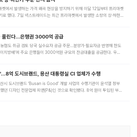
마켓에서 발생하는 가격 왜곡 현상을 방지하기 위해 이달 12일부터 프리마켓
기로 했다. 7일 넥스트레이드는 최근 프리마켓에서 발생한 소량의 상·하한
, 주문 오류로 인한 가격 급등락을 최소화하기 위한 비상 대응방안을 발표
 풀린다…은행권 3000억 공급
리·농협도 취급 검토 당국 실수요자 공급 주문…분양가·필요자금 반영해 한도
에이치방배’에 주요 은행들이 3000억원 규모의 잔금대출을 공급한다. 우리
하고 있어 향후 공급 규모가 늘어날 전망이다. 7일 금융권에 따르면 KB국
od'…8억 도시브랜드, 용산 대통령실 CI 업체가 수행
시 도시브랜드 ‘Busan is Good’ 개발 사업의 수행기관이 윤석열 정부
여했던 디자인 전문업체 피앤(P&)인 것으로 확인됐다. 8억 원이 투입된 부산
 부족과 디자인 정체성 논란에 휩싸였던 만큼, 사업 선정 과정과 결과물에