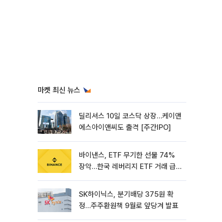
마켓 최신 뉴스
딜리셔스 10일 코스닥 상장…케이앤
에스아이앤씨도 출격 [주간IPO]
바이낸스, ETF 무기한 선물 74%
장악…한국 레버리지 ETF 거래 급
증 [e가상자산]
SK하이닉스, 분기배당 375원 확
정…주주환원책 9월로 앞당겨 발표