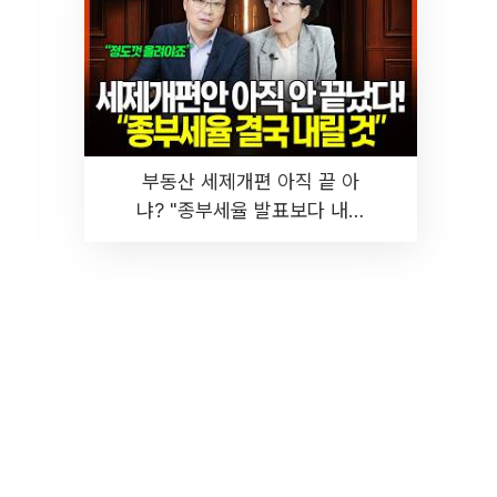
부동산 세제개편 아직 끝 아
냐? "종부세율 발표보다 내릴
것" 장기거주·양도세 전망 I 집
땅지성 I 김인만, 진미윤