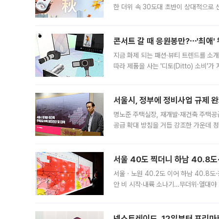
한 더위 속 30도대 초반이 상대적으로
지역에 있었습니다. 7월 말에는 서풍과
콘서트 갈 때 응원봉만?⋯'최애'
지금 화제 되는 패션·뷰티 트렌드를 소개
따라 제품을 사는 '디토(Ditto) 소비
어디일까요? 아이돌 콘서트 시작을 기다
서울시, 정부에 정비사업 규제 완화
명노준 주택실장, 재개발·재건축 주택공
공급 확대 방침을 거듭 강조한 가운데 정
면 반박하고 나섰다. 명노준 서울시 주택
서울 40도 찍더니 하남 40.8도
서울ㆍ노원 40.2도 이어 하남 40.8도
안 비 시작·내륙 소나기…무더위·열대야 
에서도 40도를 웃도는 기온이 관측됐다
의 극심한
넥스트레이드, 12일부터 프리마