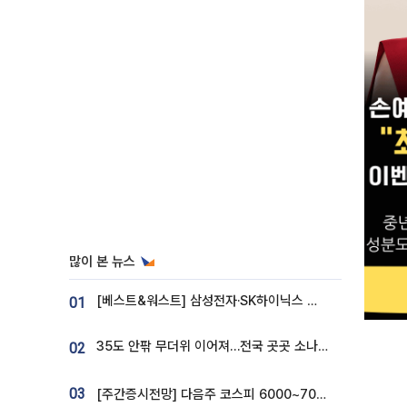
많이 본 뉴스
[베스트&워스트] 삼성전자·SK하이닉스 밀린 한 주…상상인증권은 85% 급등
01
35도 안팎 무더위 이어져…전국 곳곳 소나기 [오늘 날씨]
02
03
[주간증시전망] 다음주 코스피 6000~7000⋯“外人 수급은 정책이 변수”