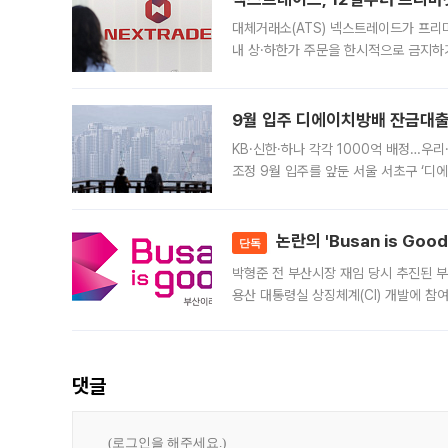
대체거래소(ATS) 넥스트레이드가 프리
내 상·하한가 주문을 한시적으로 금지하
가 체결 사례와 관련해 설명자료를 내고
9월 입주 디에이치방배 잔금대출
KB·신한·하나 각각 1000억 배정…우
조정 9월 입주를 앞둔 서울 서초구 ‘디
은행과 NH농협은행도 대출 취급을 검토
민은행
논란의 'Busan is Go
단독
박형준 전 부산시장 재임 당시 추진된 부산
용산 대통령실 상징체계(CI) 개발에 참
도시브랜드 사업이 공개 이후 시민 공감
댓글