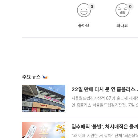
0
0
좋아요
화나요
주요 뉴스
22일 만에 다시 문 연 홈플러스
서울월드컵경기장점 67명 출근해 재개점 
연 홈플러스 서울월드컵경기장점. 7일 
우유, 과일 같은 신선식품이 차근차근 자
입추매직 '불발', 처서매직은 올
“와 이제 시원한 거 같아” 단체 ‘뇌손상