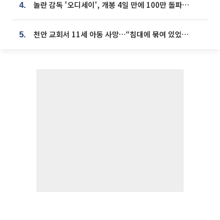
놀란 감독 '오디세이', 개봉 4일 만에 100만 돌파⋯'왕사남' 보다 빠르다
4.
천안 교회서 11세 아동 사망…“침대에 묶여 있었다” 진술 확보
5.