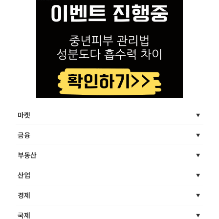
마켓
금융
부동산
산업
경제
국제