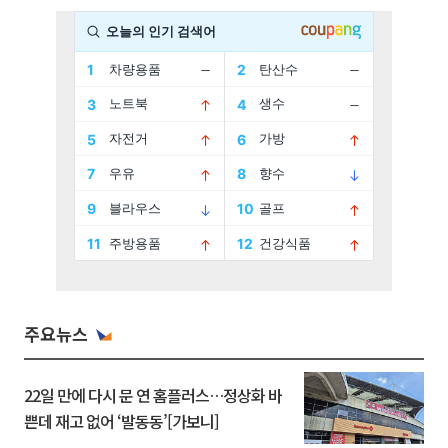
주요뉴스
22일 만에 다시 문 연 홈플러스…정상화 바
쁜데 재고 없어 ‘발동동’[가보니]