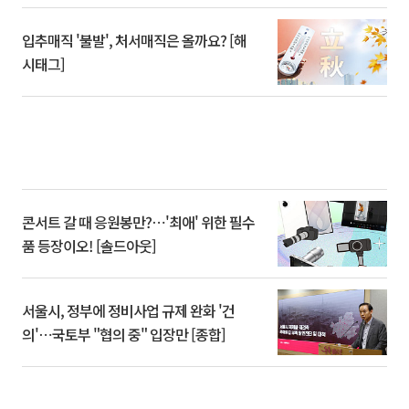
입추매직 '불발', 처서매직은 올까요? [해
시태그]
콘서트 갈 때 응원봉만?⋯'최애' 위한 필수
품 등장이오! [솔드아웃]
서울시, 정부에 정비사업 규제 완화 '건
의'⋯국토부 "협의 중" 입장만 [종합]