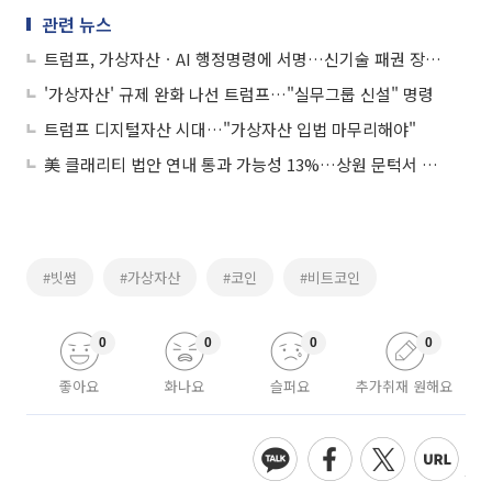
관련 뉴스
트럼프, 가상자산ㆍAI 행정명령에 서명…신기술 패권 장악 시동
'가상자산' 규제 완화 나선 트럼프…"실무그룹 신설" 명령
트럼프 디지털자산 시대…"가상자산 입법 마무리해야"
美 클래리티 법안 연내 통과 가능성 13%…상원 문턱서 제동
#빗썸
#가상자산
#코인
#비트코인
0
0
0
0
좋아요
화나요
슬퍼요
추가취재 원해요