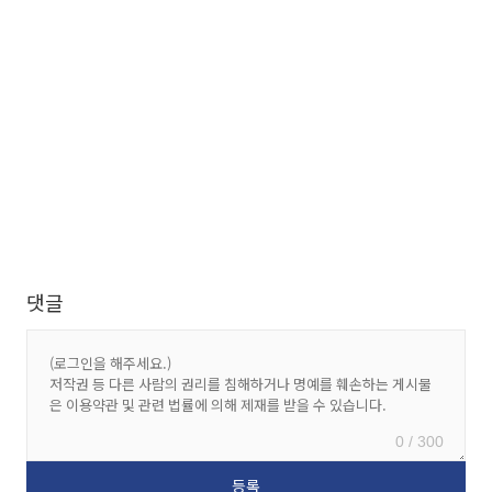
댓글
0 / 300