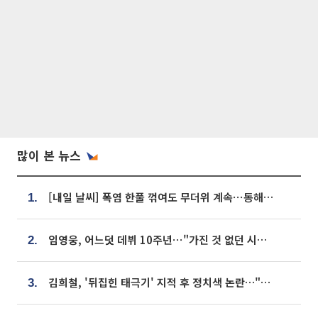
많이 본 뉴스
[내일 날씨] 폭염 한풀 꺾여도 무더위 계속⋯동해안 이틀 연속 비
1.
임영웅, 어느덧 데뷔 10주년⋯"가진 것 없던 시절, 내 앞엔 20명의 팬뿐"
2.
김희철, '뒤집힌 태극기' 지적 후 정치색 논란…"좌우 떠나 우리나라 국기"
3.