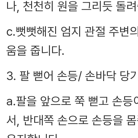
나, 천천히 원을 그리듯 돌
c.뻣뻣해진 엄지 관절 주변
움을 줍니다.
3. 팔 뻗어 손등/ 손바닥 당
a.팔을 앞으로 쭉 뻗고 손등
서, 반대쪽 손으로 손등을 몸