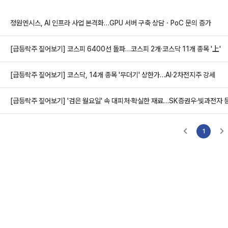
정원엔시스, AI 인프라 사업 본격화…GPU 서버 구축 상담ㆍPoC 문의 증가
[급등락주 짚어보기] 코스피 6400선 돌파…코스피 2개·코스닥 11개 종목 '上'
[급등락주 짚어보기] 코스닥, 14개 종목 '무더기' 상한가…AI·2차전지주 강세
[급등락주 짚어보기] '검은 월요일' 속 대피처·확실한 재료…SK증권우·빛과전자 등 
1