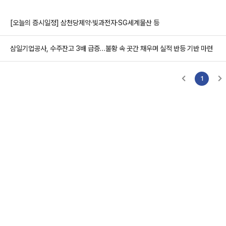
[오늘의 증시일정] 삼천당제약·빛과전자·SG세계물산 등
삼일기업공사, 수주잔고 3배 급증…불황 속 곳간 채우며 실적 반등 기반 마련
1